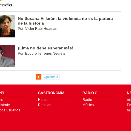
No Susana Villarán, la violencia no es la partera
de la historia
Por: Víctor Raúl Huaman
¡Lima no debe esperar más!
Por: Eudoro Terrones Negrete
1
Siguiente »
PI
GASTRONOMÍA
RADIO G
N
me
Home
Radio
mi
strate
Recetas
Música
Ec
t de usuarios
mi