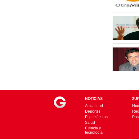
NOTICIAS
2UR
Actualidad
Ho
Deportes
Regí
Espectáculos
Pos
Salud
Ciencia y
tecnología