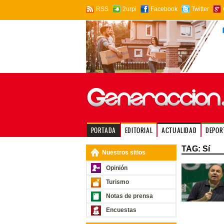
RSS
2urpi
Facebook
Twitter
PORTADA
EDITORIAL
ACTUALIDAD
DEPOR
TAG: Sí
Nuestros sitios
Opinión
Turismo
Notas de prensa
Encuestas