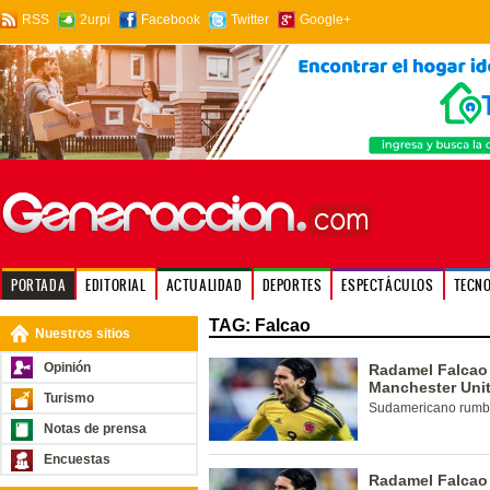
RSS
2urpi
Facebook
Twitter
Google+
PORTADA
EDITORIAL
ACTUALIDAD
DEPORTES
ESPECTÁCULOS
TECN
TAG: Falcao
Nuestros sitios
Opinión
Radamel Falcao 
Manchester Uni
Turismo
Sudamericano rumbo
Notas de prensa
Encuestas
Radamel Falcao 