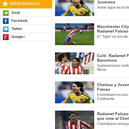
Juventus
REDES SOCIALES
Ariete sigue en la m
2urpi
Facebook
Manchester City
Twitter
Radamel Falcao
El "Tigre" es uno de
Google+
Culé: Radamel Fa
Barcelona
Sudamericano confor
Messi.
Chelsea y Juven
Falcao
Colombiano es uno d
Continente.
Radamel Falcao: 
que irme al Che
Colombiano rechaza