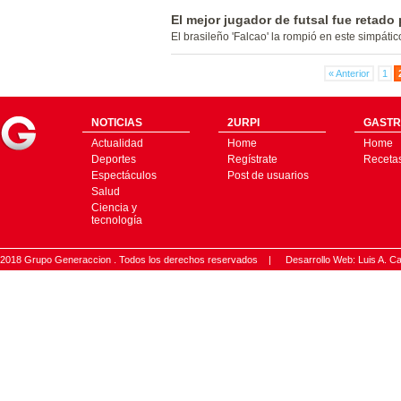
El mejor jugador de futsal fue retado
El brasileño 'Falcao' la rompió en este simpátic
« Anterior
1
NOTICIAS
2URPI
GASTR
Actualidad
Home
Home
Deportes
Regístrate
Receta
Espectáculos
Post de usuarios
Salud
Ciencia y
tecnología
2018 Grupo Generaccion . Todos los derechos reservados |
Desarrollo Web: Luis A.