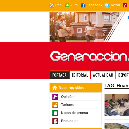
RSS
2urpi
Facebook
Twitter
PORTADA
EDITORIAL
ACTUALIDAD
DEPOR
TAG: Huanc
Nuestros sitios
Opinión
Turismo
Notas de prensa
Encuestas