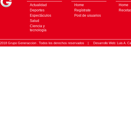
Actualidad
Home
Home
Deportes
Regístrate
Receta
Espectáculos
Post de usuarios
Salud
Ciencia y
tecnología
2018 Grupo Generaccion . Todos los derechos reservados |
Desarrollo Web: Luis A.