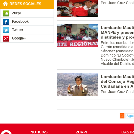
Por: Juan Cruz Cast
REDES SOCIALES
2urpi
Facebook
Lombardo Mauti
Twitter
MANPE y present
distritales y pr
Google+
Entre los nombrados
Cerrón (candidato a 
Sánchez (candidato a
Domingo "El Socio" C
Nuevo Chimbote), Je
Alcalde del Distrito 
Lombardo Mauti
del Consejo Reg
Ciudadana en 
Por: Juan Cruz Cast
1
Sigui
NOTICIAS
2URPI
GASTR