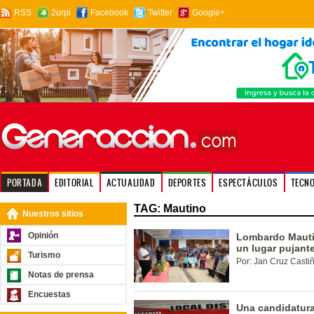
RSS
2urpi
Facebook
Twitter
Google+
PORTADA
EDITORIAL
ACTUALIDAD
DEPORTES
ESPECTÁCULOS
TECN
TAG: Mautino
Nuestros sitios
Opinión
Lombardo Mauti
un lugar pujant
Turismo
Por: Jan Cruz Casti
Notas de prensa
Encuestas
Una candidatur