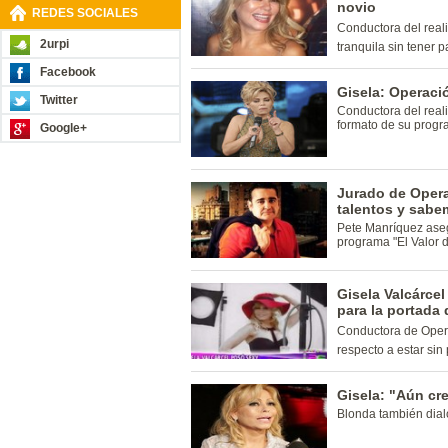
novio
REDES SOCIALES
Conductora del realit
2urpi
tranquila sin tener p
Facebook
Gisela: Operaci
Twitter
Conductora del real
formato de su progr
Google+
Jurado de Oper
talentos y sab
Pete Manríquez aseg
programa "El Valor d
Gisela Valcárce
para la portada 
Conductora de Opera
respecto a estar sin 
Gisela: "Aún cr
Blonda también dial