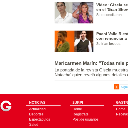
Video: Gisela s
en el 'Gran Sho
Se reconciliaron.
Pachi Valle Rie
con renunciar a
Se irían los dos.
Maricarmen Marín: "Todas mis pa
La portada de la revista Gisela muestra
Natacha' quien reveló algunos detalles 
1
Sigui
NOTICIAS
2URPI
GASTR
Actualidad
Home
Home
Deportes
Regístrate
Receta
Espectáculos
Post de usuarios
Salud