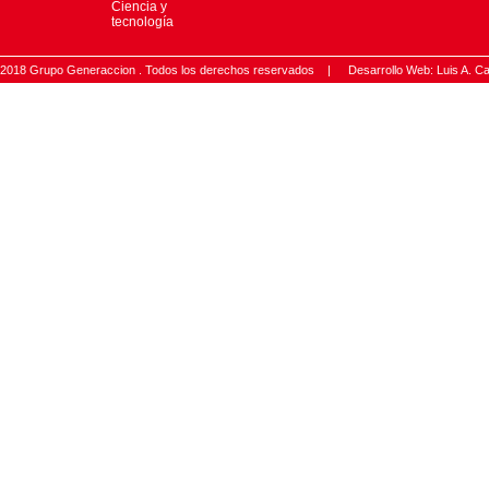
Ciencia y
tecnología
2018 Grupo Generaccion . Todos los derechos reservados |
Desarrollo Web: Luis A.