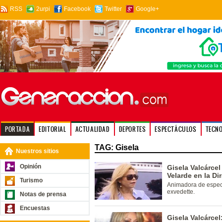
RSS
2urpi
Facebook
Twitter
Google+
PORTADA
EDITORIAL
ACTUALIDAD
DEPORTES
ESPECTÁCULOS
TECN
TAG: Gisela
Nuestros sitios
Opinión
Gisela Valcárcel
Velarde en la Di
Turismo
Animadora de espect
exvedette.
Notas de prensa
Encuestas
Gisela Valcárce