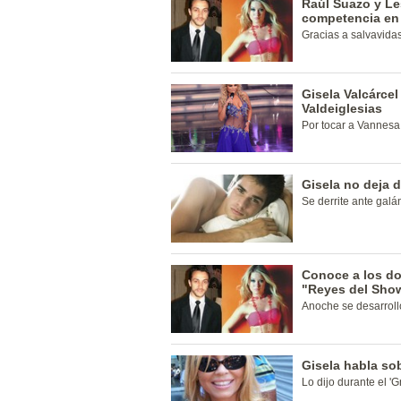
Raúl Suazo y Le
competencia en
Gracias a salvavidas
Gisela Valcárce
Valdeiglesias
Por tocar a Vannesa
Gisela no deja 
Se derrite ante galá
Conoce a los do
"Reyes del Sho
Anoche se desarrolló
Gisela habla so
Lo dijo durante el '