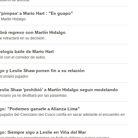
dueño de avícola.
'piropea' a Mario Hart : "Es guapo"
 Martín Hidalgo.
brá regreso con Martín Hidalgo
e retractará en su decisión.
elogia baile de Mario Hart
ón con el corredor de autos.
go y Leslie Shaw ponen fin a su relación
el propio jugador.
slie Shaw 'prohibió' a Martín Hidalgo seguir modelando
ciano ya no desfilará por las pasarelas.
lgo: "Podemos ganarle a Alianza Lima"
ugador del Cienciano del Cusco confía en sacar adelante el encuentro en
go: Siempre sigo a Leslie en Viña del Mar