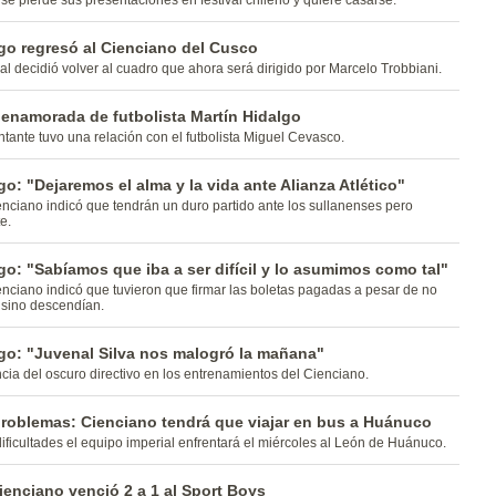
se pierde sus presentaciones en festival chileno y quiere casarse.
go regresó al Cienciano del Cusco
l decidió volver al cuadro que ahora será dirigido por Marcelo Trobbiani.
 enamorada de futbolista Martín Hidalgo
tante tuvo una relación con el futbolista Miguel Cevasco.
go: "Dejaremos el alma y la vida ante Alianza Atlético"
nciano indicó que tendrán un duro partido ante los sullanenses pero
e.
go: "Sabíamos que iba a ser difícil y lo asumimos como tal"
nciano indicó que tuvieron que firmar las boletas pagadas a pesar de no
 sino descendían.
lgo: "Juvenal Silva nos malogró la mañana"
cia del oscuro directivo en los entrenamientos del Cienciano.
problemas: Cienciano tendrá que viajar en bus a Huánuco
dificultades el equipo imperial enfrentará el miércoles al León de Huánuco.
Cienciano venció 2 a 1 al Sport Boys