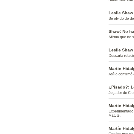
Ahora sale con 
Leslie Shaw 
Se olvidó de de
Shaw: No ha
Afirma que no s
Leslie Shaw 
Descarta relaci
Martín Hidal
Así lo confirmó 
¿Pisado?: Le
Jugador de Cien
Martin Hida
Experimentado j
Matute.
Martín Hidal