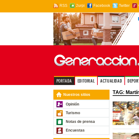
RSS
2urpi
Facebook
Twitter
PORTADA
EDITORIAL
ACTUALIDAD
DEPOR
TAG: Martí
Nuestros sitios
Opinión
Turismo
Notas de prensa
Encuestas