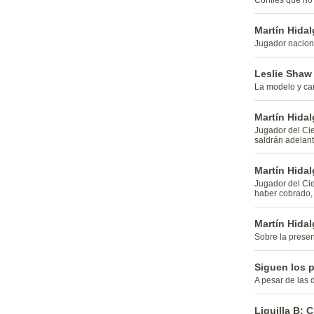
Confies que no 
Martín Hidal
Jugador naciona
Leslie Shaw
La modelo y can
Martín Hidal
Jugador del Cie
saldrán adelant
Martín Hidal
Jugador del Cie
haber cobrado,
Martín Hida
Sobre la presen
Siguen los 
A pesar de las 
Liguilla B: 