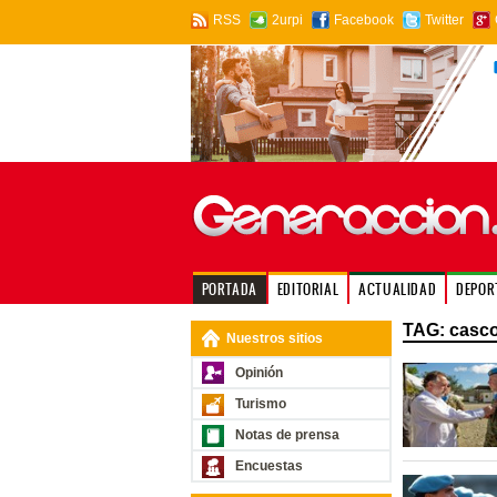
RSS
2urpi
Facebook
Twitter
PORTADA
EDITORIAL
ACTUALIDAD
DEPOR
TAG: casco
Nuestros sitios
Opinión
Turismo
Notas de prensa
Encuestas