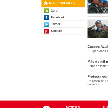
REDES SOCIALES
2urpi
Facebook
Twitter
Google+
Cascos Azule
216 peruanos se
Más de mil m
Cifras de temer
Protesta con
Un casco azul d
haitianos.
NOTICIAS
2UR