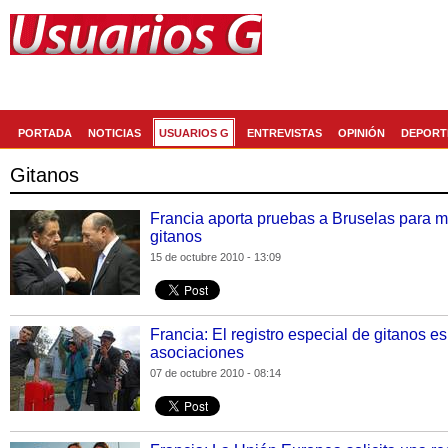
Generaccion.com
La red social de
PORTADA
NOTICIAS
USUARIOS G
ENTREVISTAS
OPINIÓN
DEPORT
Gitanos
Francia aporta pruebas a Bruselas para mo
gitanos
15 de octubre 2010 - 13:09
Francia: El registro especial de gitanos e
asociaciones
07 de octubre 2010 - 08:14