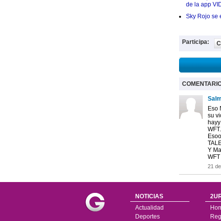
de la app VI
Sky Rojo se 
Participa:
C
COMENTARI
Salm
Eso N
su vi
hayy 
WFT..
Esoo 
TALE
Y Ma
WFT
21 de
NOTICIAS
2UR
Actualidad
Ho
Deportes
Regí