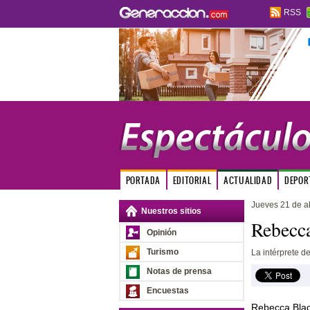
RSS
PORTADA
EDITORIAL
ACTUALIDAD
DEPOR
Jueves 21 de ab
Nuestros sitios
Rebecca
Opinión
Turismo
La intérprete de
Notas de prensa
Encuestas
Rebecca Black