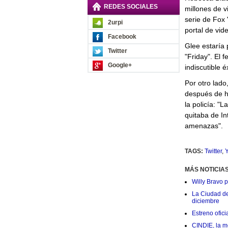
REDES SOCIALES
millones de v
serie de Fox 
2urpi
portal de vide
Facebook
Glee estaría 
Twitter
"Friday". El 
Google+
indiscutible 
Por otro lado
después de h
la policía: "
quitaba de In
amenazas".
TAGS:
Twitter
,
Y
MÁS NOTICIA
Willy Bravo 
La Ciudad de 
diciembre
Estreno ofic
CINDIE, la me