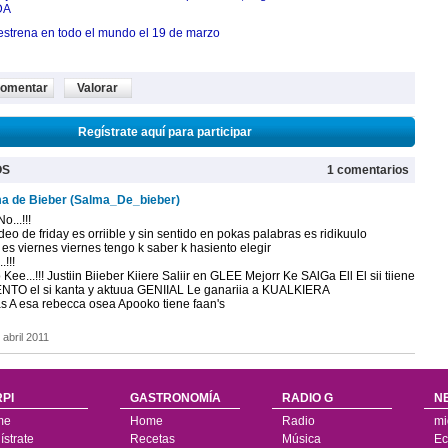
DA
estrena en todo el mundo el 19 de marzo
omentar
Valorar
Regístrate aquí para participar
OS
1 comentarios
a de Bieber (Salma_De_bieber)
o...!!!
deo de friday es orriible y sin sentido en pokas palabras es ridikuulo
es viernes viernes tengo k saber k hasiento elegir
.!!!
Kee...!!! Justiin Biieber Kiiere Saliir en GLEE Mejorr Ke SAlGa Ell El sii tiiene
NTO el si kanta y aktuua GENIIAL Le ganariia a KUALKIERA
s A esa rebecca osea Apooko tiene faan's
 abril 2011
PI
GASTRONOMÍA
RADIO G
N
me
Home
Radio
mi
strate
Recetas
Música
Ec