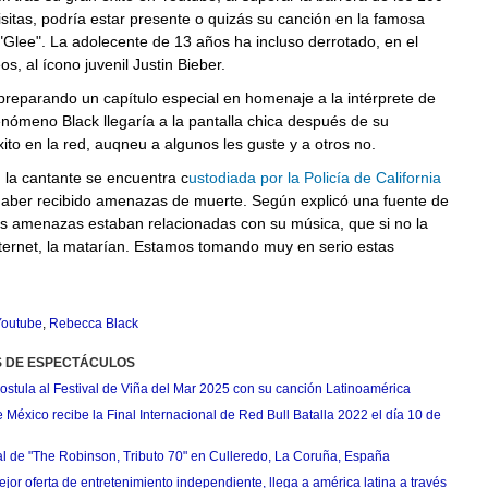
isitas, podría estar presente o quizás su canción en la famosa
"Glee". La adolecente de 13 años ha incluso derrotado, en el
os, al ícono juvenil Justin Bieber.
preparando un capítulo especial en homenaje a la intérprete de
fenómeno Black llegaría a la pantalla chica después de su
éxito en la red, auqneu a algunos les guste y a otros no.
, la cantante se encuentra c
ustodiada por la Policía de California
aber recibido amenazas de muerte. Según explicó una fuente de
Las amenazas estaban relacionadas con su música, que si no la
ternet, la matarían. Estamos tomando muy en serio estas
outube
,
Rebecca Black
S DE ESPECTÁCULOS
postula al Festival de Viña del Mar 2025 con su canción Latinoamérica
México recibe la Final Internacional de Red Bull Batalla 2022 el día 10 de
ial de "The Robinson, Tributo 70" en Culleredo, La Coruña, España
jor oferta de entretenimiento independiente, llega a américa latina a través