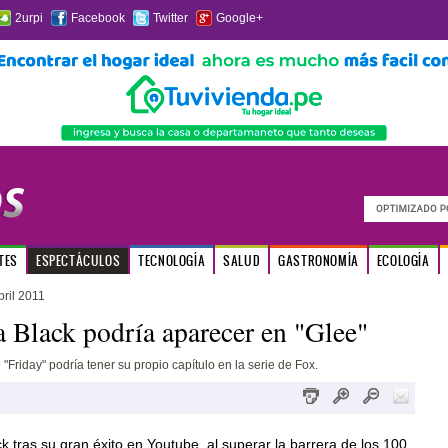
2urpi
Facebook
Twitter
Google+
TES
ESPECTÁCULOS
TECNOLOGÍA
SALUD
GASTRONOMÍA
ECOLOGÍA
ril 2011
 Black podría aparecer en "Glee"
 "Friday" podría tener su propio capítulo en la serie de Fox.
 tras su gran éxito en Youtube, al superar la barrera de los 100