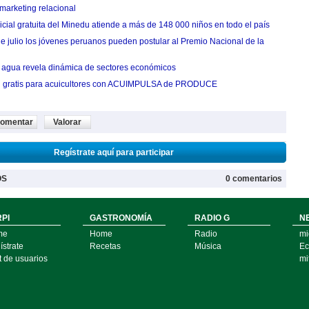
marketing relacional
cial gratuita del Minedu atiende a más de 148 000 niños en todo el país
de julio los jóvenes peruanos pueden postular al Premio Nacional de la
agua revela dinámica de sectores económicos
n gratis para acuicultores con ACUIMPULSA de PRODUCE
omentar
Valorar
Regístrate aquí para participar
OS
0 comentarios
PI
GASTRONOMÍA
RADIO G
N
me
Home
Radio
mi
strate
Recetas
Música
Ec
t de usuarios
mi