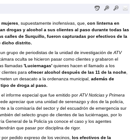
 mujeres
, supuestamente inofensivas, que,
con linterna en
an drogas y alcohol a sus clientes al paso durante todas las
s calles de Surquillo, fueron capturadas por efectivos de la
 dicho distrito.
 un grupo de periodistas de la unidad de investigación de
ATV
ámara oculta se hicieron pasar como clientes y grabaron el
las llamadas
'Luciernagas'
quienes hacen el llamado a los
 clientes para
ofrecer alcohol después de las 11 de la noche
,
ometen un desacato a la ordenanza municipal,
además de
tipo de droga al paso.
el informe especial que fue emitido por
ATV Noticias y Primera
uede apreciar que una unidad de serenazgo y dos de la policía,
te a la comisaría del sector y del escuadrón de emergencia sur
ambién del selecto grupo de clientes de las luciérnagas, por lo
ía General de la Policía ya conoce el caso y los agentes
tendrán que pasar por disciplina de rigor.
 por pedido expreso de los vecinos,
los efectivos de la