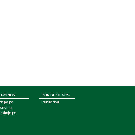
EGOCIOS
CONTÁCTENOS
depa.pe
Publicidad
onomía
trabajo.pe