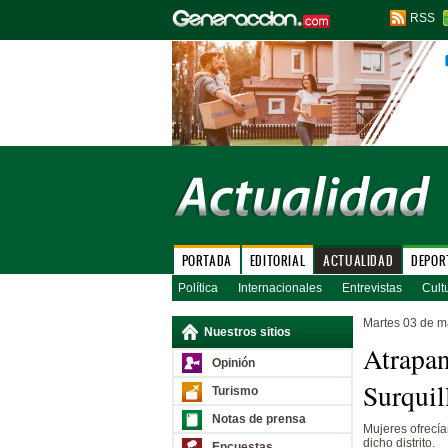
RSS
PORTADA
EDITORIAL
ACTUALIDAD
DEPOR
Política
Internacionales
Entrevistas
Cult
Martes 03 de m
Nuestros sitios
Atrapan
Opinión
Surquil
Turismo
Notas de prensa
Mujeres ofrecía
dicho distrito.
Encuestas