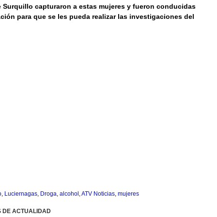
 Surquillo capturaron a estas mujeres y fueron conducidas
ción para que se les pueda realizar las investigaciones del
o
,
Luciernagas
,
Droga
,
alcohol
,
ATV Noticias
,
mujeres
S DE ACTUALIDAD