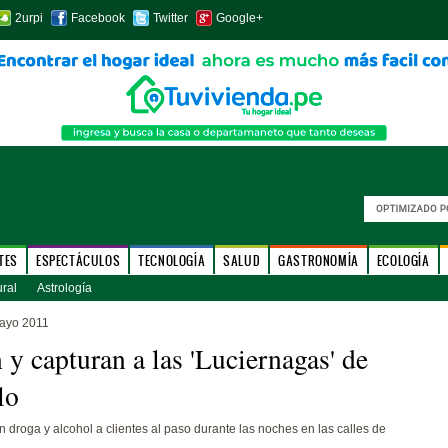
2urpi
Facebook
Twitter
Google+
TES
ESPECTÁCULOS
TECNOLOGÍA
SALUD
GASTRONOMÍA
ECOLOGÍA
ural
Astrología
ayo 2011
 y capturan a las 'Luciernagas' de
lo
n droga y alcohol a clientes al paso durante las noches en las calles de