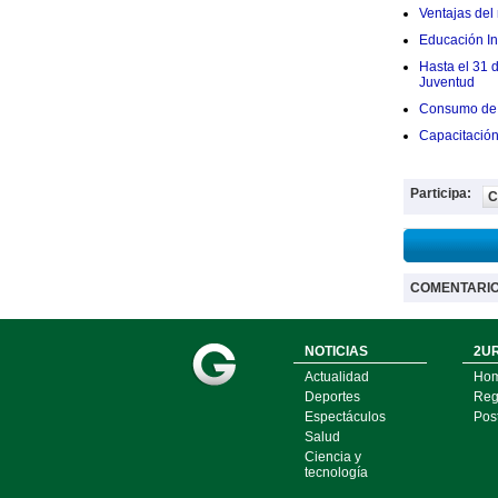
Ventajas del 
Educación Ini
Hasta el 31 
Juventud
Consumo de 
Capacitació
Participa:
C
COMENTARI
NOTICIAS
2UR
Actualidad
Ho
Deportes
Regí
Espectáculos
Pos
Salud
Ciencia y
tecnología