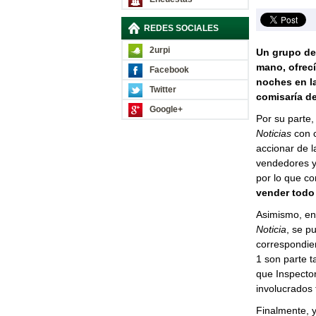
REDES SOCIALES
2urpi
Un grupo de
mano, ofrecí
Facebook
noches en la
Twitter
comisaría de
Google+
Por su parte,
Noticias
con c
accionar de 
vendedores y
por lo que c
vender todo 
Asimismo, en 
Noticia
, se p
correspondien
1 son parte t
que Inspector
involucrados 
Finalmente, y