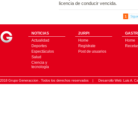
licencia de conducir vencida.
1
Sigui
NOTICIAS
2URPI
GASTR
Actualidad
Home
Home
Deportes
Regístrate
Receta
Espectáculos
Post de usuarios
Salud
Ciencia y
tecnología
2018 Grupo Generaccion . Todos los derechos reservados |
Desarrollo Web: Luis A.