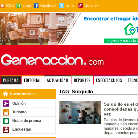
RSS
2urpi
Facebook
Twitter
Google+
PORTADA
EDITORIAL
ACTUALIDAD
DEPORTES
ESPECTÁCULOS
TECN
TAG: Surquillo
Nuestros sitios
Opinión
Surquillo es el d
consolidadas qu
Turismo
vez
Parejas de jóvenes 
Notas de prensa
inmueble han encont
mudarse, debido a qu
Encuestas
departamentos pequ