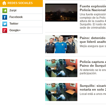
REDES SOCIALES
Fuerte explosió
Policía Naciona
2urpi
Una fuerte explosió
Facebook
complejo de la Polic
altura de la cuadra 
Twitter
Surquillo. El ruido d
sede de criminalísti
Google+
Paino: detenido 
que lideró asalt
Mejía asegura que so
Policía captura 
Paino de Surqui
Al detenido se le e
participación.
Surquillo: sica
notaría en solo
Local está a unos me