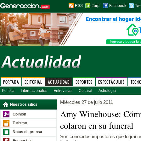
RSS
2urpi
Facebook
Twi
PORTADA
EDITORIAL
ACTUALIDAD
DEPORTES
ESPECTÁCULOS
TECN
Política
Internacionales
Entrevistas
Cultural
Astrología
Miércoles 27 de julio 2011
Nuestros sitios
Amy Winehouse: Cómic
Opinión
colaron en su funeral
Turismo
Notas de prensa
Son conocidos impostores que logran i
Encuestas