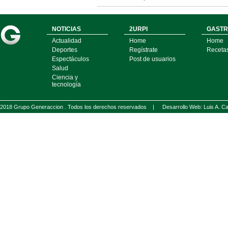
NOTICIAS
2URPI
GASTR
Actualidad
Home
Home
Deportes
Regístrate
Receta
Espectáculos
Post de usuarios
Salud
Ciencia y
tecnología
2018 Grupo Generaccion . Todos los derechos reservados |
Desarrollo Web: Luis A.