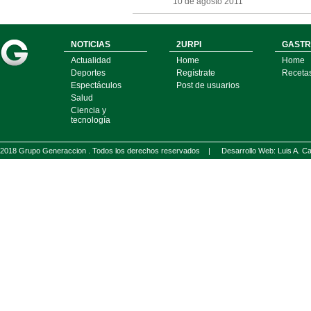
10 de agosto 2011
NOTICIAS
2URPI
GASTR
Actualidad
Home
Home
Deportes
Regístrate
Receta
Espectáculos
Post de usuarios
Salud
Ciencia y
tecnología
2018 Grupo Generaccion . Todos los derechos reservados |
Desarrollo Web: Luis A.