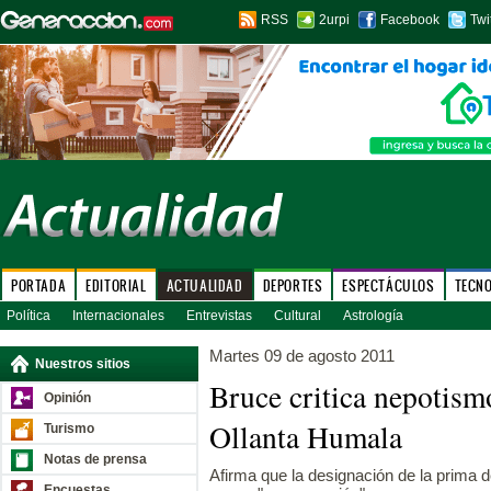
RSS
2urpi
Facebook
Twi
PORTADA
EDITORIAL
ACTUALIDAD
DEPORTES
ESPECTÁCULOS
TECN
Política
Internacionales
Entrevistas
Cultural
Astrología
Martes 09 de agosto 2011
Nuestros sitios
Bruce critica nepotism
Opinión
Ollanta Humala
Turismo
Notas de prensa
Afirma que la designación de la prima
Encuestas