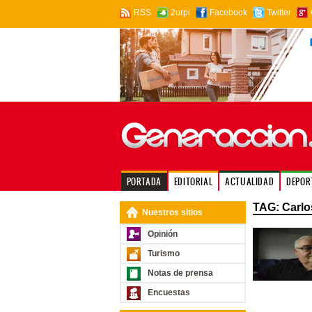
RSS
2urpi
Facebook
Twitter
PORTADA
EDITORIAL
ACTUALIDAD
DEPOR
TAG: Carlo
Nuestros sitios
Opinión
Turismo
Notas de prensa
Encuestas