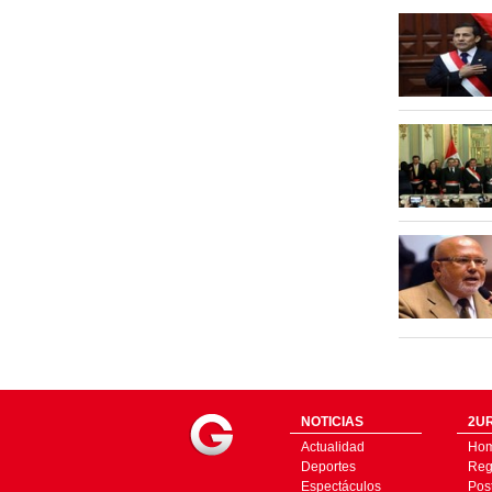
NOTICIAS
2UR
Actualidad
Ho
Deportes
Regí
Espectáculos
Pos