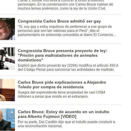
Canal J, donde nos lleva a conocer a fondo a distintos
personajes. En la conversación con Carlos Bruce hablan de
muchos temas polémicos, como la ley de la Unión Civil.
Congresista Carlos Bruce admitió ser gay
"Sí, soy gay y estoy orgulloso de pertenecer a ese grupo de
personas que son tan valiosas para el Perú", dijo el
parlamentario en entrevista concedida al diario El Comercio...
Congresista Bruce presenta proyecto de ley:
"Prisión para maltratadores de animales
domésticos"
Explicó que dicho proyecto ley (3266) modifica el artículo 450 A
del Código Penal para sancionar las actividades de maltrato.
Carlos Bruce pide explicaciones a Alejandro
Toledo por compra de residencia
Suegra del expresidente tiene propiedad de casi US$4
millones a pesar que reside en el extranjero.
Carlos Bruce: Estoy de acuerdo en un indulto
para Alberto Fujimori [VIDEO]
Por su parte, Del Castillo dijo que el indulto puede conducir a
una reconciliación nacional.