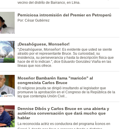
vecino del distrito de Barranco, en LIma.
Perniciosa intromisión del Premier en Petroperú
Por: César Gutiérrez
¡Desahóguese, Monseñor!
"¡Desahóguese, Monseñor!. Es evidente que usted se siente
atraído por el representante Bruce. Su curiosidad, su
insistencia, su perseverancia y hasta la descripción física que
hace de él lo indican.", dice Eduardo González Viaña en las
líneas que nos ofrece.
Moseñor Bambarén llama "maricón" al
congresista Carlos Bruce
El religioso jesuita se dirigió insultando al legislador que
promueve la aprobación en el Congreso de la República de la
ley que contempla Unión Civil...
Dennise Dibós y Carlos Bruce en una abierta y
auténtica conversación que dará mucho que
hablar
La reconocida actriz es conductora del programa Íconos en