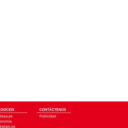
EGOCIOS
CONTÁCTENOS
depa.pe
Publicidad
onomía
trabajo.pe