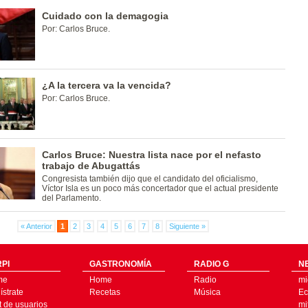
Cuidado con la demagogia
Por: Carlos Bruce.
¿A la tercera va la vencida?
Por: Carlos Bruce.
Carlos Bruce: Nuestra lista nace por el nefasto
trabajo de Abugattás
Congresista también dijo que el candidato del oficialismo,
Víctor Isla es un poco más concertador que el actual presidente
del Parlamento.
« Anterior
1
2
3
4
5
6
7
8
Siguiente »
PI
GASTRONOMÍA
RADIO G
N
me
Home
Radio
mi
strate
Recetas
Música
Ec
t de usuarios
mi