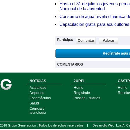
Hasta el 31 de julio los jóvenes peru
Nacional de la Juventud
Consumo de agua revela dinámica d
Capacitación gratis para acuicul
Participa:
Comentar
Valorar
Regístrate aquí 
COMENTARIOS
NOTICIAS
2URPI
GASTR
Actualidad
Home
Home
Deportes
Regístrate
Receta
Espectáculos
Post de usuarios
Salud
Ciencia y
tecnología
2018 Grupo Generaccion . Todos los derechos reservados |
Desarrollo Web: Luis A.