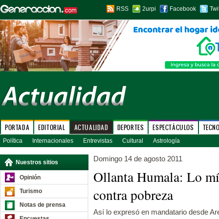
RSS
2urpi
Facebook
Twi
PORTADA
EDITORIAL
ACTUALIDAD
DEPORTES
ESPECTÁCULOS
TECN
Política
Internacionales
Entrevistas
Cultural
Astrología
Domingo 14 de agosto 2011
Nuestros sitios
Ollanta Humala: Lo mí
Opinión
contra pobreza
Turismo
Notas de prensa
Así lo expresó en mandatario desde Ar
Encuestas