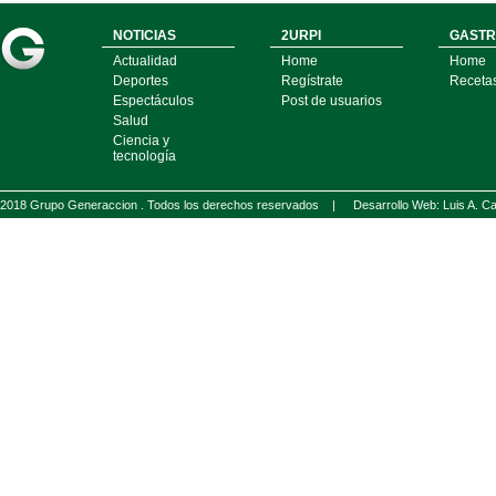
NOTICIAS
2URPI
GASTR
Actualidad
Home
Home
Deportes
Regístrate
Receta
Espectáculos
Post de usuarios
Salud
Ciencia y
tecnología
2018 Grupo Generaccion . Todos los derechos reservados |
Desarrollo Web: Luis A.