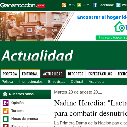
RSS
2urpi
Facebook
Twi
PORTADA
EDITORIAL
ACTUALIDAD
DEPORTES
ESPECTÁCULOS
TECN
Política
Internacionales
Entrevistas
Cultural
Astrología
Martes 23 de agosto 2011
Nuestros sitios
Nadine Heredia: "Lacta
Opinión
para combatir desnutric
Turismo
Notas de prensa
La Primera Dama de la Nación particip
Encuestas