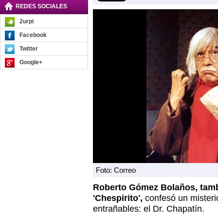
REDES SOCIALES
2urpi
Facebook
Twitter
Google+
Foto: Correo
Roberto Gómez Bolaños, tam
'Chespirito',
confesó un misteri
entrañables: el Dr. Chapatín.