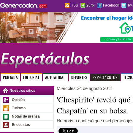
RSS
2urpi
Facebook
Twi
PORTADA
EDITORIAL
ACTUALIDAD
DEPORTES
ESPECTÁCULOS
TECN
Miércoles 24 de agosto 2011
Nuestros sitios
'Chespirito' reveló qué 
Opinión
Chapatín' en su bolsa
Turismo
Notas de prensa
Humorista confesó que esel personajes c
Encuestas