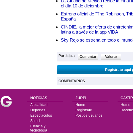
La Ciudad de México recibe la Final I
el día 10 de diciembre
Estreno oficial de "The Robinson, Tri
España
CINDIE, la mejor oferta de entretenim
latina a través de la app VIDA
Sky Rojo se estrena en todo el mund
Participa:
Comentar
Valorar
Regístrate aquí 
COMENTARIOS
NOTICIAS
2URPI
GASTR
Actualidad
Home
Home
Deportes
Regístrate
Receta
Espectáculos
Post de usuarios
Salud
Ciencia y
tecnología