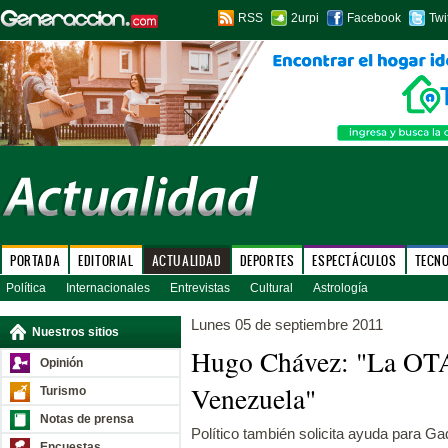
RSS
2urpi
Facebook
Twi
PORTADA
EDITORIAL
ACTUALIDAD
DEPORTES
ESPECTÁCULOS
TECN
Política
Internacionales
Entrevistas
Cultural
Astrología
Lunes 05 de septiembre 2011
Nuestros sitios
Hugo Chávez: "La OTA
Opinión
Venezuela"
Turismo
Notas de prensa
Político también solicita ayuda para Gad
Encuestas