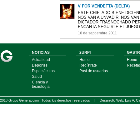
V FOR VENDETTA (DELTA)
ESTE CHIFLADO BIENE DICIE
NOS VAN A UNVADIR, NOS VAN
DICTADOR TRASNOCHADO PER
ENCANTA SEGUIRLE EL JUEGO C
16 de septiembre 2011
NOTICIAS
2URPI
GASTR
Actualidad
Home
Home
Deportes
Regístrate
Receta
Espectáculos
Post de usuarios
Salud
Ciencia y
tecnología
2018 Grupo Generaccion . Todos los derechos reservados |
Desarrollo Web: Luis A.