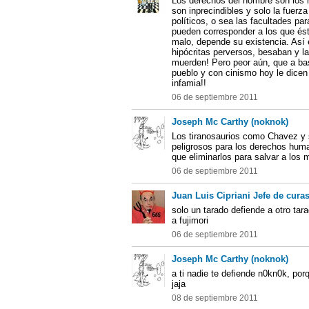
Los derechos del hombre son los 
son inprecindibles y solo la fuerza 
políticos, o sea las facultades par
pueden corresponder a los que és
malo, depende su existencia. Así e
hipócritas perversos, besaban y 
muerden! Pero peor aún, que a ba
pueblo y con cinismo hoy le dicen
infamia!!
06 de septiembre 2011
Joseph Mc Carthy (noknok)
Los tiranosaurios como Chavez y
peligrosos para los derechos huma
que eliminarlos para salvar a los
06 de septiembre 2011
Juan Luis Cipriani Jefe de curas
solo un tarado defiende a otro ta
a fujimori
06 de septiembre 2011
Joseph Mc Carthy (noknok)
a ti nadie te defiende n0kn0k, por
jaja
08 de septiembre 2011