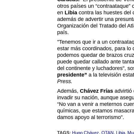
otros países un “contraataque” 
en
Libia
contra las huestes del
además de advertir una presunta
Organización del Tratado del Atl
país.
"Tenemos que ir a un contraataq
estar más coordinados, para lo 
podemos quedar de brazos cru
puede quedar callado ante tanta
del continente y luchadores", s
presidente”
a la televisión est
Press.
Además,
Chávez Frías
advirtió 
invadir su nación, aunque aseg
“No van a venir a meternos cu
químicas, que estamos masacra
damos apoyo al terrorismo”.
TAGS:
Hugo Chávez
,
OTAN
,
Libia
,
Mu