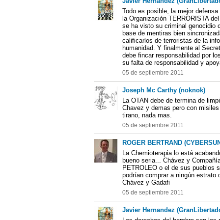
Javier Hernandez (GranLibertad
Todo es posible, la mejor defensa
la Organización TERRORISTA del A
se ha visto su criminal genocidio 
base de mentiras bien sincroniza
calificarlos de terroristas de la 
humanidad. Y finalmente al Secre
debe fincar responsabilidad por l
su falta de responsabilidad y apoy
05 de septiembre 2011
Joseph Mc Carthy (noknok)
La OTAN debe de termina de limpia
Chavez y demas pero con misiles t
tirano, nada mas.
05 de septiembre 2011
ROGER BERTRAND (CYBERSUN
La Chemioterapia lo está acaband
bueno seria... Chávez y Compañí
PETROLEO o el de sus pueblos se
podrían comprar a ningún estrato 
Chávez y Gadafi
05 de septiembre 2011
Javier Hernandez (GranLibertad