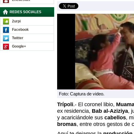
REDES SOCIALES
2urpi
Facebook
Twitter
Google+
Foto: Captura de video.
Trípoli
.- El coronel libio,
Muamar
ex residencia,
Bab al-Aziziya
, 
y acariciándole sus
cabellos
, m
bromas
, entre otros gestos de c
Aquí te dejamos la
producción