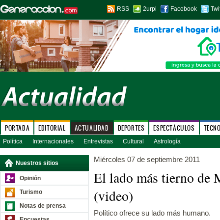
RSS
2urpi
Facebook
Twi
PORTADA
EDITORIAL
ACTUALIDAD
DEPORTES
ESPECTÁCULOS
TECN
Política
Internacionales
Entrevistas
Cultural
Astrología
Miércoles 07 de septiembre 2011
Nuestros sitios
El lado más tierno de
Opinión
(video)
Turismo
Notas de prensa
Político ofrece su lado más humano.
Encuestas