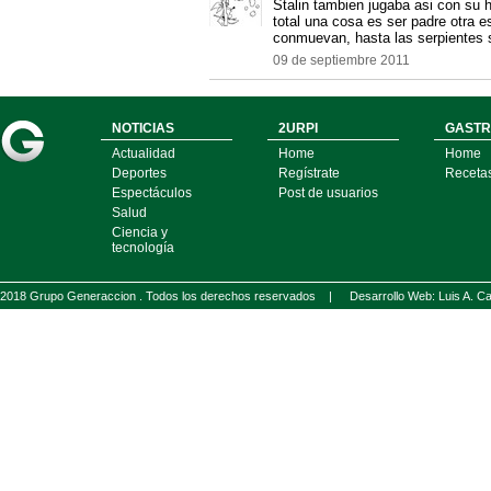
Stalin tambien jugaba asi con su hi
total una cosa es ser padre otra e
conmuevan, hasta las serpientes
09 de septiembre 2011
NOTICIAS
2URPI
GASTR
Actualidad
Home
Home
Deportes
Regístrate
Receta
Espectáculos
Post de usuarios
Salud
Ciencia y
tecnología
2018 Grupo Generaccion . Todos los derechos reservados |
Desarrollo Web: Luis A.