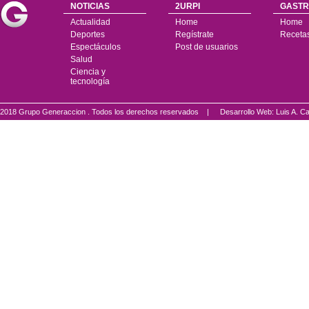
NOTICIAS
2URPI
GASTR
Actualidad
Home
Home
Deportes
Regístrate
Receta
Espectáculos
Post de usuarios
Salud
Ciencia y
tecnología
2018 Grupo Generaccion . Todos los derechos reservados |
Desarrollo Web: Luis A.