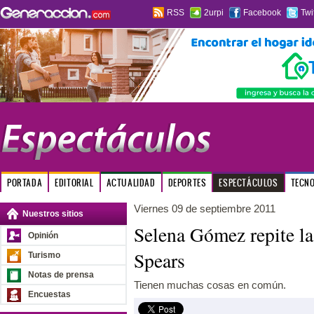
RSS
2urpi
Facebook
Twi
PORTADA
EDITORIAL
ACTUALIDAD
DEPORTES
ESPECTÁCULOS
TECN
Viernes 09 de septiembre 2011
Nuestros sitios
Selena Gómez repite la
Opinión
Spears
Turismo
Notas de prensa
Tienen muchas cosas en común.
Encuestas