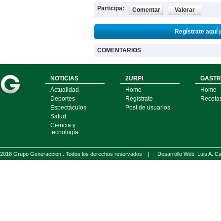
Participa:
Comentar
Valorar
Regístrate aquí 
COMENTARIOS
NOTICIAS
2URPI
GASTR
Actualidad
Home
Home
Deportes
Regístrate
Receta
Espectáculos
Post de usuarios
Salud
Ciencia y
tecnología
2018 Grupo Generaccion . Todos los derechos reservados |
Desarrollo Web: Luis A.