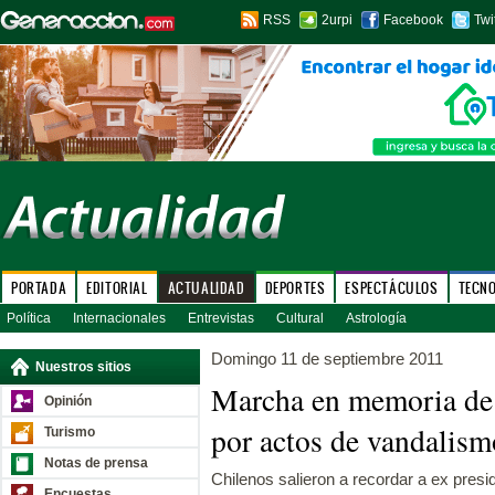
RSS
2urpi
Facebook
Twi
PORTADA
EDITORIAL
ACTUALIDAD
DEPORTES
ESPECTÁCULOS
TECN
Política
Internacionales
Entrevistas
Cultural
Astrología
Domingo 11 de septiembre 2011
Nuestros sitios
Marcha en memoria de 
Opinión
por actos de vandalism
Turismo
Notas de prensa
Chilenos salieron a recordar a ex presi
Encuestas