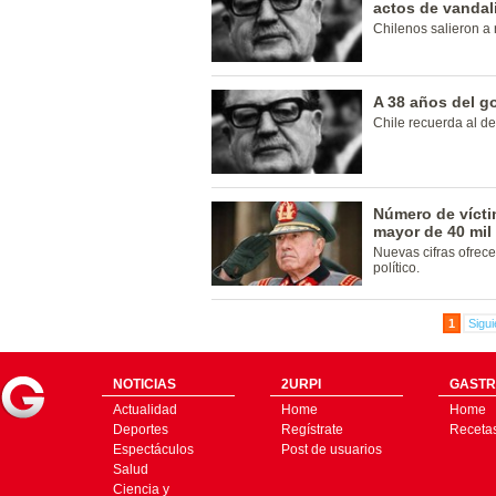
actos de vanda
Chilenos salieron a 
A 38 años del g
Chile recuerda al d
Número de vícti
mayor de 40 mil
Nuevas cifras ofrece
político.
1
Sigui
NOTICIAS
2URPI
GASTR
Actualidad
Home
Home
Deportes
Regístrate
Receta
Espectáculos
Post de usuarios
Salud
Ciencia y