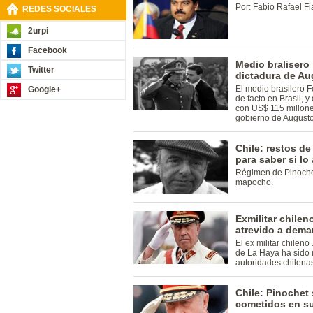
Por: Fabio Rafael Fi
REDES SOCIALES
2urpi
Facebook
Medio bralisero 
Twitter
dictadura de Au
El medio brasilero 
Google+
de facto en Brasil, 
con US$ 115 millone
gobierno de Augusto
Chile: restos d
para saber si lo
Régimen de Pinochet 
mapocho.
Exmilitar chilen
atrevido a dema
El ex militar chilen
de La Haya ha sido 
autoridades chilena
Chile: Pinochet 
cometidos en s