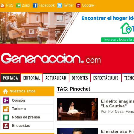
RSS
2urpi
Facebook
Twitter
Google+
PORTADA
EDITORIAL
ACTUALIDAD
DEPORTES
ESPECTÁCULOS
TECN
TAG: Pinochet
Nuestros sitios
Opinión
El delito imagin
"La Cautiva"
Turismo
Por: Por César Fern
Notas de prensa
Encuestas
El misterioso P