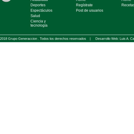
Deportes
Regístrate
Receta
Espectáculos
Post de usuarios
Salud
Ciencia y
tecnología
2018 Grupo Generaccion . Todos los derechos reservados |
Desarrollo Web: Luis A.