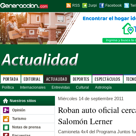
RSS
2urpi
Facebook
Twi
PORTADA
EDITORIAL
ACTUALIDAD
DEPORTES
ESPECTÁCULOS
TECN
Política
Internacionales
Entrevistas
Cultural
Astrología
Miércoles 14 de septiembre 2011
Nuestros sitios
Roban auto oficial cerc
Opinión
Salomón Lerner
Turismo
Notas de prensa
Camioneta 4x4 del Programa Juntos fu
Encuestas