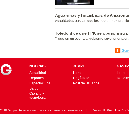
Aguarunas y huambisas de Amazonas r
Autoridades buscan que los pobladores practiqu
Toledo dice que PPK se opuso a su 
Y que en un eventual gobierno suyo tendría una
1
Sigui
NOTICIAS
2URPI
GASTR
Actualidad
Home
Home
Deportes
Regístrate
Receta
Espectáculos
Post de usuarios
Salud
Ciencia y
tecnología
2018 Grupo Generaccion . Todos los derechos reservados |
Desarrollo Web: Luis A.