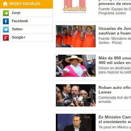
proceso de revo
REDES SOCIALES
Fuente: Equipo de Di
2urpi
Programa Juntos
Facebook
Usuarias de Ju
Twitter
cautivan a hua
Google+
Fuente: Ministerio d
Juntos - Piura)
Más de 800 usu
400 mil soles en
Dinero es destinado
para mejorar la calid
Roban auto ofic
Lerner
Camioneta 4x4 del 
armada.
Ex Ministro Carr
el crecimiento 
Ya pasó en México y 