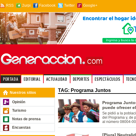
RSS
2urpi
Facebook
Twitter
Google+
PORTADA
EDITORIAL
ACTUALIDAD
DEPORTES
ESPECTÁCULOS
TECN
TAG: Programa Juntos
Nuestros sitios
Opinión
Programa Juntos
puede ofrecer e
Turismo
Se pidió a la poblac
del Programa y, de 
Notas de prensa
al número 08004-00
Encuestas
[Piura] Neutrali