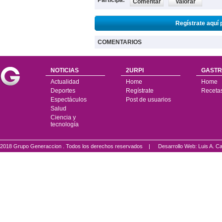
Participa:
Comentar
Valorar
Regístrate aquí 
COMENTARIOS
NOTICIAS
2URPI
GASTR
Actualidad
Home
Home
Deportes
Regístrate
Receta
Espectáculos
Post de usuarios
Salud
Ciencia y
tecnología
2018 Grupo Generaccion . Todos los derechos reservados |
Desarrollo Web: Luis A.