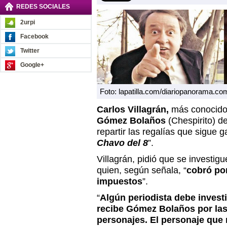
REDES SOCIALES
2urpi
Facebook
Twitter
Google+
Foto: lapatilla.com/diariopanorama.co
Carlos Villagrán,
más conocido
Gómez Bolaños
(Chespirito) d
repartir las regalías que sigue
Chavo del 8
”.
Villagrán, pidió que se investig
quien, según señala, “
cobró por
impuestos
”.
“
Algún periodista debe invest
recibe Gómez Bolaños por las 
personajes. El personaje que 