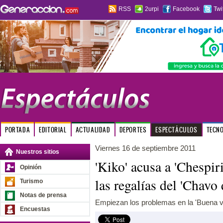
RSS
2urpi
Facebook
Twi
PORTADA
EDITORIAL
ACTUALIDAD
DEPORTES
ESPECTÁCULOS
TECN
Viernes 16 de septiembre 2011
Nuestros sitios
'Kiko' acusa a 'Chespir
Opinión
las regalías del 'Chavo
Turismo
Notas de prensa
Empiezan los problemas en la 'Buena v
Encuestas