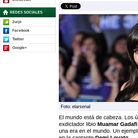
REDES SOCIALES
2urpi
Facebook
Twitter
Google+
Foto: elarsenal
El mundo está de cabeza. Los ú
exdictador libio
Muamar Gadaf
una era en el mundo. Un ejempl
en la cantante
Demi Lovato.