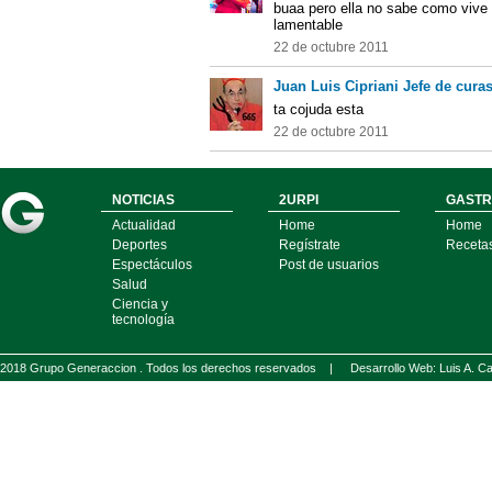
buaa pero ella no sabe como vive 
lamentable
22 de octubre 2011
Juan Luis Cipriani Jefe de curas
ta cojuda esta
22 de octubre 2011
NOTICIAS
2URPI
GASTR
Actualidad
Home
Home
Deportes
Regístrate
Receta
Espectáculos
Post de usuarios
Salud
Ciencia y
tecnología
2018 Grupo Generaccion . Todos los derechos reservados |
Desarrollo Web: Luis A.