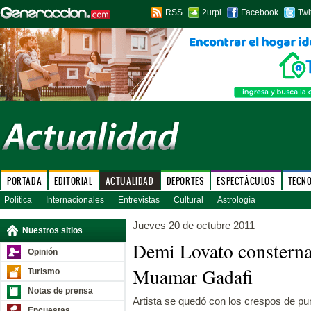
RSS
2urpi
Facebook
Twi
PORTADA
EDITORIAL
ACTUALIDAD
DEPORTES
ESPECTÁCULOS
TECN
Política
Internacionales
Entrevistas
Cultural
Astrología
Jueves 20 de octubre 2011
Nuestros sitios
Demi Lovato consterna
Opinión
Muamar Gadafi
Turismo
Notas de prensa
Artista se quedó con los crespos de punt
Encuestas