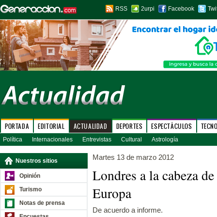
RSS
2urpi
Facebook
Twi
PORTADA
EDITORIAL
ACTUALIDAD
DEPORTES
ESPECTÁCULOS
TECN
Política
Internacionales
Entrevistas
Cultural
Astrología
Martes 13 de marzo 2012
Nuestros sitios
Londres a la cabeza de
Opinión
Europa
Turismo
Notas de prensa
De acuerdo a informe.
Encuestas