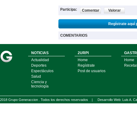
Participa:
Comentar
Valorar
Regístrate aquí 
COMENTARIOS
NOTICIAS
2URPI
GASTR
Actualidad
Home
Home
Deportes
Regístrate
Receta
Espectáculos
Post de usuarios
Salud
Ciencia y
tecnología
2018 Grupo Generaccion . Todos los derechos reservados |
Desarrollo Web: Luis A.