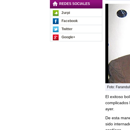
REDES SOCIALES
2urpi
Facebook
Twitter
Google+
Foto: Farandul
El exitoso bo
complicados 
ayer.
De esta mane
sido internad