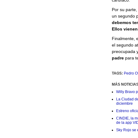
cardíaco.
Por su parte, 
un segundo p
debemos ten
Ellos vienen
Finalmente, 
el segundo at
preocupada 
padre
para t
TAGS:
Pedro O
MÁS NOTICIA
Willy Bravo 
La Ciudad de 
diciembre
Estreno ofic
CINDIE, la me
de la app VI
Sky Rojo se 