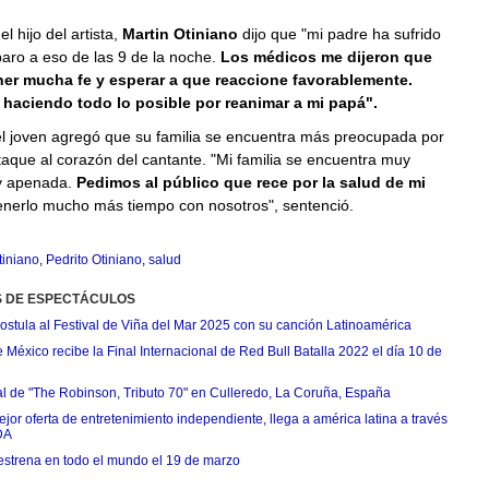
el hijo del artista,
Martin Otiniano
dijo que "mi padre ha sufrido
aro a eso de las 9 de la noche.
Los médicos me dijeron que
er mucha fe y esperar a que reaccione favorablemente.
 haciendo todo lo posible por reanimar a mi papá".
el joven agregó que su familia se encuentra más preocupada por
aque al corazón del cantante. "Mi familia se encuentra muy
y apenada.
Pedimos al público que rece por la salud de mi
enerlo mucho más tiempo con nosotros", sentenció.
tiniano
,
Pedrito Otiniano
,
salud
S DE ESPECTÁCULOS
postula al Festival de Viña del Mar 2025 con su canción Latinoamérica
México recibe la Final Internacional de Red Bull Batalla 2022 el día 10 de
ial de "The Robinson, Tributo 70" en Culleredo, La Coruña, España
jor oferta de entretenimiento independiente, llega a américa latina a través
DA
estrena en todo el mundo el 19 de marzo