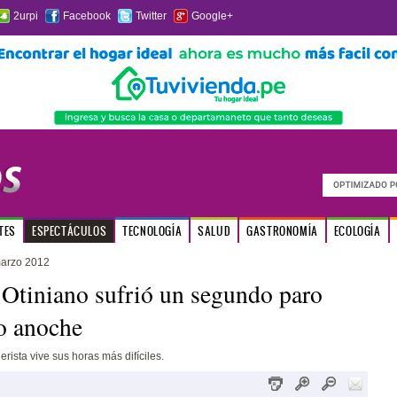
2urpi
Facebook
Twitter
Google+
TES
ESPECTÁCULOS
TECNOLOGÍA
SALUD
GASTRONOMÍA
ECOLOGÍA
marzo 2012
 Otiniano sufrió un segundo paro
o anoche
rista vive sus horas más difíciles.