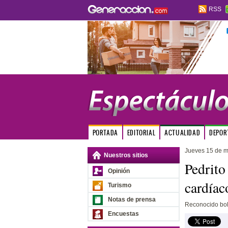
RSS
PORTADA
EDITORIAL
ACTUALIDAD
DEPOR
Jueves 15 de 
Nuestros sitios
Pedrito
Opinión
cardíac
Turismo
Notas de prensa
Reconocido bole
Encuestas