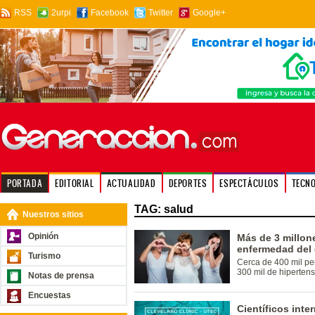
RSS
2urpi
Facebook
Twitter
Google+
PORTADA
EDITORIAL
ACTUALIDAD
DEPORTES
ESPECTÁCULOS
TECN
TAG: salud
Nuestros sitios
Opinión
Más de 3 millon
enfermedad del
Turismo
Cerca de 400 mil pe
300 mil de hipertens
Notas de prensa
Encuestas
Científicos inte