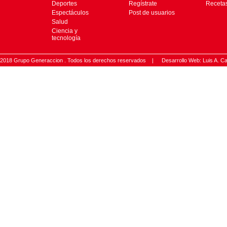
Deportes
Regístrate
Receta
Espectáculos
Post de usuarios
Salud
Ciencia y
tecnología
2018 Grupo Generaccion . Todos los derechos reservados |
Desarrollo Web: Luis A.