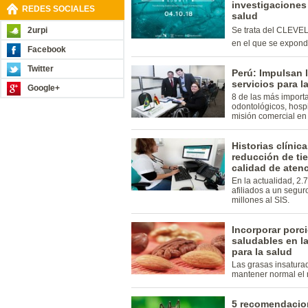
investigaciones 
REDES SOCIALES
salud
2urpi
Se trata del CLEVE
en el que se expond
Facebook
Twitter
Perú: Impulsan 
servicios para l
Google+
8 de las más import
odontológicos, hospi
misión comercial en 
Historias clínic
reducción de ti
calidad de aten
En la actualidad, 2
afiliados a un segur
millones al SIS.
Incorporar porc
saludables en l
para la salud
Las grasas insatura
mantener normal el n
5 recomendacion