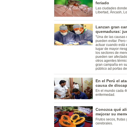
feriado
Las ciudades donde 
Libertad, Áncash, Lo
Lanzan gran ca
quemaduras: jue
"Una de las causas 
pueden evitar. Pero
actuar cuando está e
lugar de mayor rie
los sectores de men
pueden ser afectados
otros agentes térmic
gran campaña en su
público ad portas de
En el Perú el at
causa de disca
En el mundo cada 4
enfermedad.
Conozca qué al
mejorar su mem
Frutos secos, frutas
cerebrales.