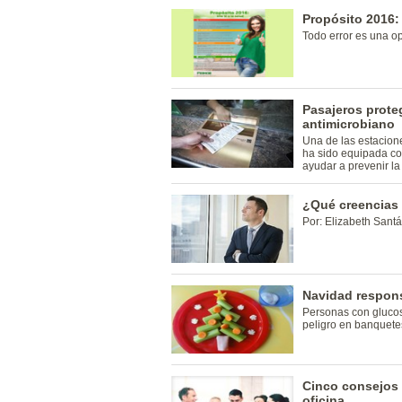
Propósito 2016: 
Todo error es una o
Pasajeros prote
antimicrobiano
Una de las estacion
ha sido equipada co
ayudar a prevenir la
¿Qué creencias 
Por: Elizabeth Sant
Navidad respons
Personas con glucos
peligro en banquete
Cinco consejos 
oficina