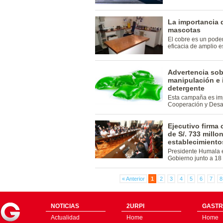
La importancia d
mascotas
El cobre es un pode
eficacia de amplio es
Advertencia sobr
manipulación e 
detergente
Esta campaña es imp
Cooperación y Desa
Ejecutivo firma
de S/. 733 millo
establecimiento
Presidente Humala 
Gobierno junto a 18
« Anterior
1
2
3
4
5
6
7
8
NOTICIAS
2URPI
GASTR
Actualidad
Home
Home