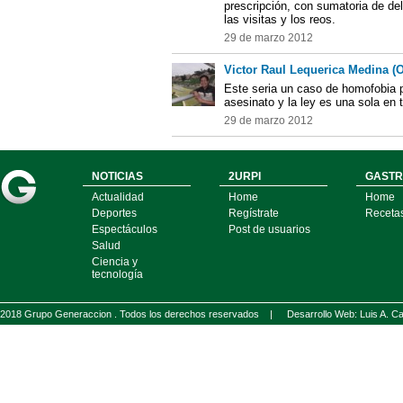
prescripción, con sumatoria de del
las visitas y los reos.
29 de marzo 2012
Victor Raul Lequerica Medina (
Este seria un caso de homofobia pe
asesinato y la ley es una sola en 
29 de marzo 2012
NOTICIAS
2URPI
GASTR
Actualidad
Home
Home
Deportes
Regístrate
Receta
Espectáculos
Post de usuarios
Salud
Ciencia y
tecnología
2018 Grupo Generaccion . Todos los derechos reservados |
Desarrollo Web: Luis A.