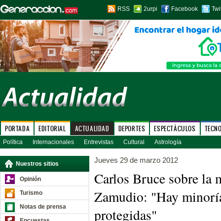
RSS
2urpi
Facebook
Twi
PORTADA
EDITORIAL
ACTUALIDAD
DEPORTES
ESPECTÁCULOS
TECN
Política
Internacionales
Entrevistas
Cultural
Astrología
Jueves 29 de marzo 2012
Nuestros sitios
Carlos Bruce sobre la 
Opinión
Zamudio: "Hay minoría
Turismo
Notas de prensa
protegidas"
Encuestas