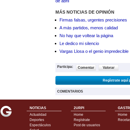
de abril
MÁS NOTICIAS DE OPINIÓN
Firmas falsas, urgentes precisiones
A más partidos, menos calidad
No hay que voltear la página
Le dedico mi silencio
Vargas Llosa o el genio impredecible
Participa:
Comentar
Valorar
Regístrate aquí 
COMENTARIOS
NOTICIAS
2URPI
GASTR
Actualidad
Home
Home
Deportes
Regístrate
Receta
Espectáculos
Post de usuarios