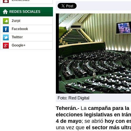
REDES SOCIALES
2urpi
Facebook
Twitter
Google+
Foto: Red Digital
Teherán.-
La
campaña para la 
elecciones legislativas en Irá
4 de mayo
; se abrió
hoy con e
una vez que
el sector más ult