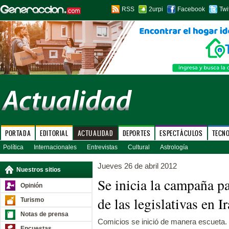
RSS
2urpi
Facebook
Twi
PORTADA
EDITORIAL
ACTUALIDAD
DEPORTES
ESPECTÁCULOS
TECN
Política
Internacionales
Entrevistas
Cultural
Astrología
Jueves 26 de abril 2012
Nuestros sitios
Se inicia la campaña p
Opinión
de las legislativas en I
Turismo
Notas de prensa
Comicios se inició de manera escueta.
Encuestas