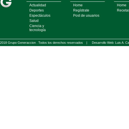
Actualidad
Home
Home
Deportes
Regístrate
Receta
Espectáculos
Post de usuarios
Salud
Ciencia y
tecnología
2018 Grupo Generaccion . Todos los derechos reservados |
Desarrollo Web: Luis A.