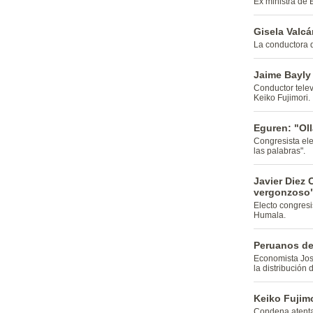
Ex ministra de 
Gisela Valc
La conductora d
Jaime Bayly
Conductor telev
Keiko Fujimori.
Eguren: "Ol
Congresista ele
las palabras".
Javier Diez 
vergonzoso
Electo congresis
Humala.
Peruanos de
Economista José
la distribución 
Keiko Fujimo
Condena atentad