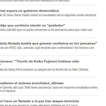
Economía cree que Kurt Burneo tranquiliza al mercado.
árcel espera un gobierno democrático
e 'El Gran Show' habló sobre los resultados de la segunda vuelta electoral.
 dijo que continúa siendo un "perdedor"
isivo admitió que no pudo convencer a los peruanos para que voten por
lanta Humala tendrá que generar confianza en los peruanos"
cto de APGC dijo, además, que tendrán que contrastarse "los hechos con
Canseco: "Triunfo de Keiko Fujimori hubiese sido
"
ta de Gana Perú expresó su alegría por el triunfo de su líder, Ollanta
cidieron el sistema económico, afirman
 Garrido dijo que "faltó tener paciencia" para ver mayores resultados sobre
de la riqueza.
ri hace un llamado a la paz tras ataque terrorista
o en el que murieron cuatro efectivos militares en el Cusco.