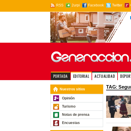
RSS
2urpi
Facebook
Twitter
PORTADA
EDITORIAL
ACTUALIDAD
DEPOR
TAG: Segun
Nuestros sitios
Opinión
Turismo
Notas de prensa
Encuestas