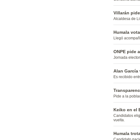
Villarán pid
Alcaldesa de Li
Humala vota 
Llegó acompañ
ONPE pide a 
Jornada elector
Alan García 
Es recibido entr
Transparenci
Pide a la pobla
Keiko en el 
Candidatos elig
vuelta.
Humala trota
Candidato nacio