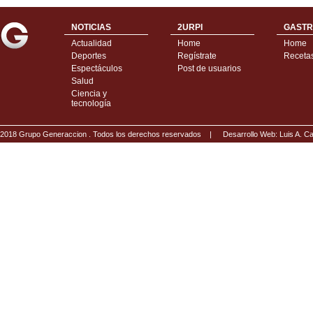
NOTICIAS
2URPI
GASTR
Actualidad
Home
Home
Deportes
Regístrate
Receta
Espectáculos
Post de usuarios
Salud
Ciencia y
tecnología
2018 Grupo Generaccion . Todos los derechos reservados |
Desarrollo Web: Luis A.