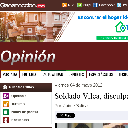
RSS
2urpi
Facebook
Twi
PORTADA
EDITORIAL
ACTUALIDAD
DEPORTES
ESPECTÁCULOS
TECN
Viernes 04 de mayo 2012
Nuestros sitios
Soldado Vilca, disculp
Opinión »
Turismo
Por: Jaime Salinas.
Notas de prensa
Encuestas