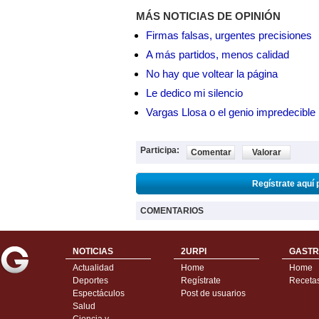
MÁS NOTICIAS DE OPINIÓN
Firmas falsas, urgentes precisiones
A más partidos, menos calidad
No hay que voltear la página
Le dedico mi silencio
Vargas Llosa o el genio impredecible
Participa:
Comentar
Valorar
Regístrate aquí 
COMENTARIOS
NOTICIAS
2URPI
GASTR
Actualidad
Home
Home
Deportes
Regístrate
Receta
Espectáculos
Post de usuarios
Salud