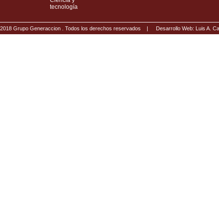
Ciencia y
tecnología
2018 Grupo Generaccion . Todos los derechos reservados |
Desarrollo Web: Luis A.