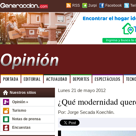
RSS
2urpi
Facebook
Twi
PORTADA
EDITORIAL
ACTUALIDAD
DEPORTES
ESPECTÁCULOS
TECN
Lunes 21 de mayo 2012
Nuestros sitios
¿Qué modernidad que
Opinión »
Turismo
Por: Jorge Secada Koechlin.
Notas de prensa
Encuestas