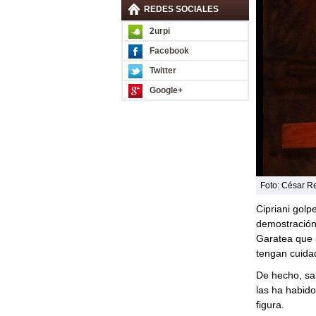
REDES SOCIALES
2urpi
Facebook
Twitter
Google+
Foto: César Re
Cipriani gol
demostración
Garatea que 
tengan cuida
De hecho, sa
las ha habido
figura.