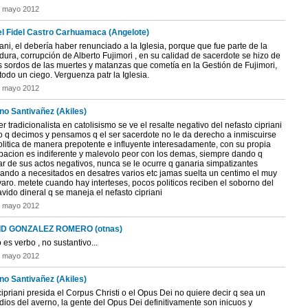
e mayo 2012
l Fidel Castro Carhuamaca (Angelote)
ani, el debería haber renunciado a la Iglesia, porque que fue parte de la
dura, corrupción de Alberto Fujimori , en su calidad de sacerdote se hizo de
s sordos de las muertes y matanzas que cometía en la Gestión de Fujimori,
 todo un ciego. Verguenza patr la Iglesia.
e mayo 2012
no Santivañez (Akiles)
er tradicionalista en catolisismo se ve el resalte negativo del nefasto cipriani
lo q decimos y pensamos q el ser sacerdote no le da derecho a inmiscuirse
olitica de manera prepotente e influyente interesadamente, con su propia
pacion es indiferente y malevolo peor con los demas, siempre dando q
ar de sus actos negativos, nunca se le ocurre q ganaria simpatizantes
ando a necesitados en desatres varios etc jamas suelta un centimo el muy
varo. metete cuando hay interteses, pocos politicos reciben el soborno del
vido dineral q se maneja el nefasto cipriani
e mayo 2012
ID GONZALEZ ROMERO (otnas)
o es verbo , no sustantivo...
e mayo 2012
no Santivañez (Akiles)
cipriani presida el Corpus Christi o el Opus Dei no quiere decir q sea un
ios del averno, la gente del Opus Dei definitivamente son inicuos y