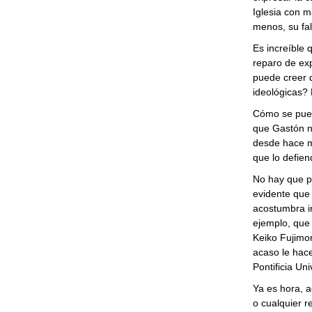
Iglesia con m
menos, su fal
Es increíble 
reparo de exp
puede creer 
ideológicas? 
Cómo se pued
que Gastón n
desde hace m
que lo defien
No hay que pe
evidente que 
acostumbra ir
ejemplo, que
Keiko Fujimor
acaso le hace
Pontificia Un
Ya es hora, 
o cualquier r