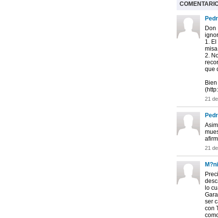
COMENTARI
Pedr
Don E
ignor
1. E
misa
2. No
reco
que 
Bien 
(htt
21 d
Pedr
Asim
muest
afir
21 d
M?ni
Preci
desca
lo cu
Garat
ser 
con 
como