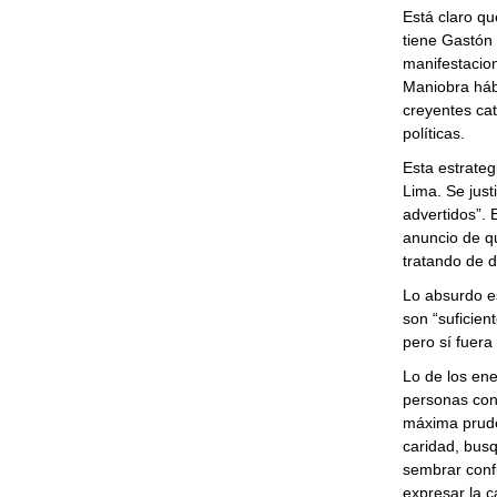
Está claro qu
tiene Gastón 
manifestacione
Maniobra hábi
creyentes cat
políticas.
Esta estrateg
Lima. Se just
advertidos”. 
anuncio de q
tratando de 
Lo absurdo e
son “suficien
pero sí fuera 
Lo de los en
personas con 
máxima pruden
caridad, busq
sembrar confu
expresar la ca