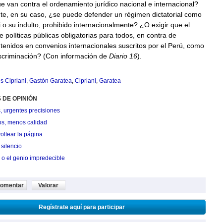
e van contra el ordenamiento jurídico nacional e internacional?
e, en su caso, ¿se puede defender un régimen dictatorial como
i o su indulto, prohibido internacionalmente? ¿O exigir que el
 políticas públicas obligatorias para todos, en contra de
enidos en convenios internacionales suscritos por el Perú, como
iscriminación? (Con información de
Diario 16
).
s Cipriani
,
Gastón Garatea
,
Cipriani
,
Garatea
 DE OPINIÓN
, urgentes precisiones
os, menos calidad
oltear la página
silencio
 o el genio impredecible
omentar
Valorar
Regístrate aquí para participar