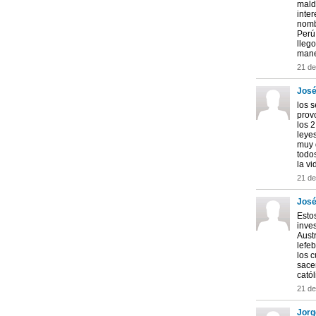
maldi
inter
nomb
Perú 
llego
mane
21 d
José
los s
prov
los 
leye
muy 
todo
la vi
21 d
José
Esto
inve
Austr
lefeb
los c
sace
cató
21 d
Jorge