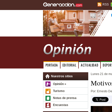
RSS
PORTADA
EDITORIAL
ACTUALIDAD
DEPOR
Lunes 21 de m
Nuestros sitios
Motivos
Opinión »
Turismo
Por: Ernesto De
Notas de prensa
Encuestas