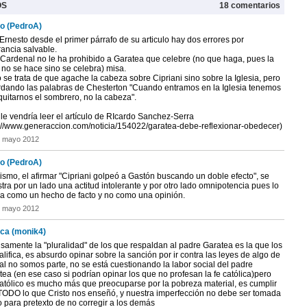
OS
18 comentarios
o (PedroA)
rnesto desde el primer párrafo de su articulo hay dos errores por
ancia salvable.
l Cardenal no le ha prohibido a Garatea que celebre (no que haga, pues la
 no se hace sino se celebra) misa.
 se trata de que agache la cabeza sobre Cipriani sino sobre la Iglesia, pero
rdando las palabras de Chesterton "Cuando entramos en la Iglesia tenemos
quitarnos el sombrero, no la cabeza".
le vendría leer el artículo de RIcardo Sanchez-Serra
p://www.generaccion.com/noticia/154022/garatea-debe-reflexionar-obedecer)
e mayo 2012
o (PedroA)
ismo, el afirmar "Cipriani golpeó a Gastón buscando un doble efecto", se
ra por un lado una actitud intolerante y por otro lado omnipotencia pues lo
ma como un hecho de facto y no como una opinión.
e mayo 2012
ca (monik4)
samente la "pluralidad" de los que respaldan al padre Garatea es la que los
lifica, es absurdo opinar sobre la sanción por ir contra las leyes de algo de
al no somos parte, no se está cuestionando la labor social del padre
ea (en ese caso si podrían opinar los que no profesan la fe católica)pero
católico es mucho más que preocuparse por la pobreza material, es cumplir
TODO lo que Cristo nos enseñó, y nuestra imperfección no debe ser tomada
 para pretexto de no corregir a los demás