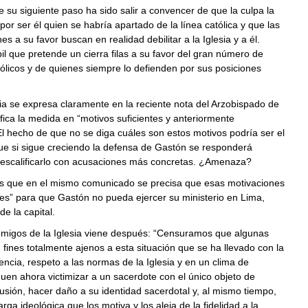
e su siguiente paso ha sido salir a convencer de que la culpa la
por ser él quien se habría apartado de la línea católica y que las
s a su favor buscan en realidad debilitar a la Iglesia y a él.
l que pretende un cierra filas a su favor del gran número de
ólicos y de quienes siempre lo defienden por sus posiciones
ia se expresa claramente en la reciente nota del Arzobispado de
ifica la medida en “motivos suficientes y anteriormente
El hecho de que no se diga cuáles son estos motivos podría ser el
ue si sigue creciendo la defensa de Gastón se responderá
descalificarlo con acusaciones más concretas. ¿Amenaza?
s que en el mismo comunicado se precisa que esas motivaciones
tes” para que Gastón no pueda ejercer su ministerio en Lima,
de la capital.
emigos de la Iglesia viene después: “Censuramos que algunas
fines totalmente ajenos a esta situación que se ha llevado con la
cia, respeto a las normas de la Iglesia y en un clima de
uen ahora victimizar a un sacerdote con el único objeto de
sión, hacer daño a su identidad sacerdotal y, al mismo tiempo,
rga ideológica que los motiva y los aleja de la fidelidad a la