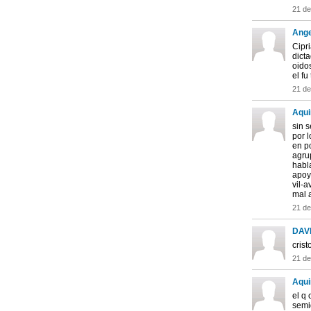
21 d
Ange
Cipri
dicta
oido
el fu
21 d
Aqui
sin s
por 
en p
agru
habl
apoy
vil-a
mal a
21 d
DAV
crist
21 d
Aqui
el q 
semid