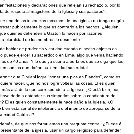
anifestaciones y declaraciones que reflejan su rechazo o, por lo
ta de respeto al magisterio de la Iglesia y sus pastores”.
que una de las instancias máximas de una iglesia no tenga ningún
resar públicamente lo que es contrario a los hechos. ¿Alguien
que quienes defienden a Gastón lo hacen por razones
La pluralidad de los nombres lo desmiente.
e hablar de prudencia y caridad cuando el hecho objetivo es
o puede ejercer su sacerdocio en Lima, algo que venía haciendo
ás de 40 años. Y lo que ya suena a burla es que se diga que los
den son los que dañan su identidad sacerdotal.
rmitir que Cipriani logre “poner una pica en Flandes”, como es
quiere hacer. Que no nos logre voltear las cosas. Él es quien
 más allá de lo que corresponde a la Iglesia. ¿O está bien, por
 haya dado a entender sus simpatías sobre la candidatura de
i? Él es quien constantemente le hace daño a la Iglesia. ¿O
 bien esta señal de intolerancia o el intento de apropiarse de la
iversidad Católica?
además, de que nos formulemos una pregunta central: ¿Puede él,
epresentante de la iglesia, usar un cargo religioso para defender