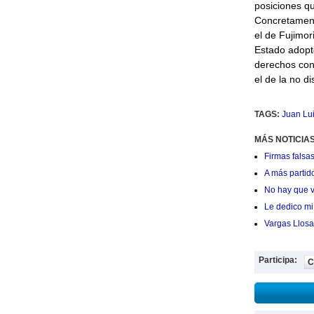
posiciones qu
Concretament
el de Fujimor
Estado adopte
derechos cont
el de la no d
TAGS:
Juan Lui
MÁS NOTICIAS
Firmas falsas
A más partid
No hay que v
Le dedico mi 
Vargas Llosa
Participa:
C