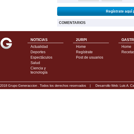
Regístrate aquí 
COMENTARIOS
NOTICIAS
2URPI
GASTR
Actualidad
Home
Home
Deportes
Regístrate
Receta
Espectáculos
Post de usuarios
Salud
Ciencia y
tecnología
2018 Grupo Generaccion . Todos los derechos reservados |
Desarrollo Web: Luis A.