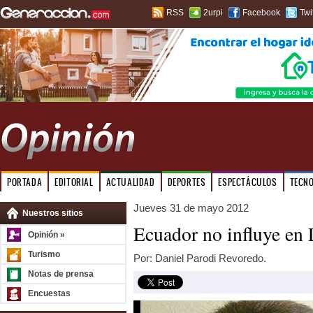
RSS
2urpi
Facebook
Twi
PORTADA
EDITORIAL
ACTUALIDAD
DEPORTES
ESPECTÁCULOS
TECN
Jueves 31 de mayo 2012
Nuestros sitios
Ecuador no influye en
Opinión »
Turismo
Por: Daniel Parodi Revoredo.
Notas de prensa
Encuestas