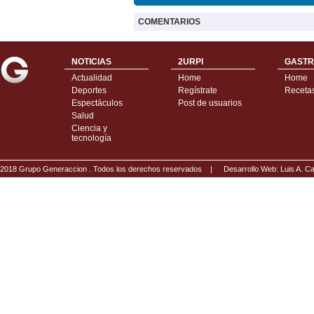
COMENTARIOS
NOTICIAS
2URPI
GASTR
Actualidad
Home
Home
Deportes
Regístrate
Receta
Espectáculos
Post de usuarios
Salud
Ciencia y
tecnología
2018 Grupo Generaccion . Todos los derechos reservados |
Desarrollo Web: Luis A.