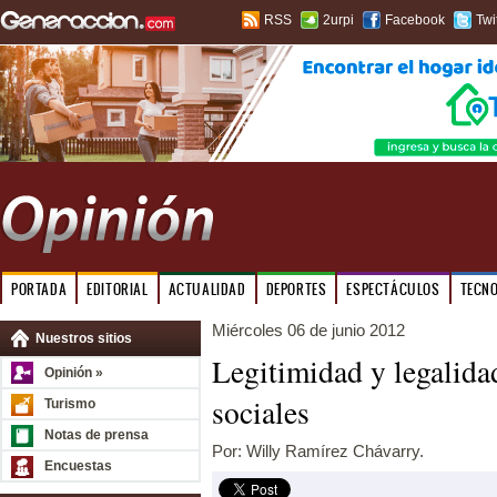
RSS
2urpi
Facebook
Twi
PORTADA
EDITORIAL
ACTUALIDAD
DEPORTES
ESPECTÁCULOS
TECN
Miércoles 06 de junio 2012
Nuestros sitios
Legitimidad y legalidad
Opinión »
sociales
Turismo
Notas de prensa
Por: Willy Ramírez Chávarry.
Encuestas