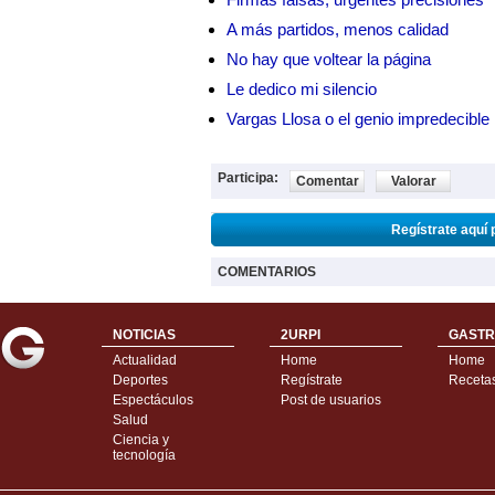
A más partidos, menos calidad
No hay que voltear la página
Le dedico mi silencio
Vargas Llosa o el genio impredecible
Participa:
Comentar
Valorar
Regístrate aquí 
COMENTARIOS
NOTICIAS
2URPI
GASTR
Actualidad
Home
Home
Deportes
Regístrate
Receta
Espectáculos
Post de usuarios
Salud
Ciencia y
tecnología