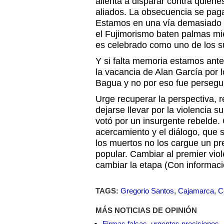
alienta a disparar contra quiene
aliados. La obsecuencia se paga
Estamos en una vía demasiado p
el Fujimorismo baten palmas mie
es celebrado como uno de los s
Y si falta memoria estamos ante
la vacancia de Alan García por 
Bagua y no por eso fue persegu
Urge recuperar la perspectiva, re
dejarse llevar por la violencia s
votó por un insurgente rebelde.
acercamiento y el diálogo, que 
los muertos no los cargue un pr
popular. Cambiar al premier viol
cambiar la etapa (Con informaci
TAGS:
Gregorio Santos
,
Cajamarca
,
C
MÁS NOTICIAS DE OPINIÓN
Firmas falsas, urgentes precisiones