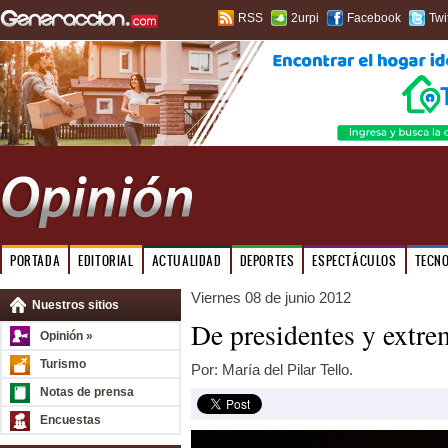
RSS
2urpi
Facebook
Twi
PORTADA
EDITORIAL
ACTUALIDAD
DEPORTES
ESPECTÁCULOS
TECN
Viernes 08 de junio 2012
Nuestros sitios
De presidentes y extre
Opinión »
Turismo
Por: María del Pilar Tello.
Notas de prensa
Encuestas