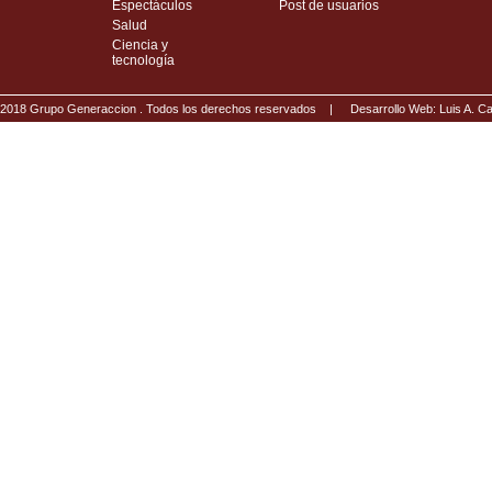
Espectáculos
Post de usuarios
Salud
Ciencia y
tecnología
2018 Grupo Generaccion . Todos los derechos reservados |
Desarrollo Web: Luis A.