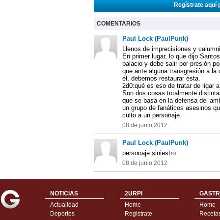
Regístrate aquí 
COMENTARIOS
Paul Lock (PaulPunk)
Llenos de imprecisiones y calumn
En primer lugar, lo que dijo Santo
palacio y debe salir por presión p
que ante alguna transgresión a l
él, debemos restaurar ésta.
2d0:qué es eso de tratar de ligar
Son dos cosas totalmente distintas
que se basa en la defensa del am
un grupo de fanáticos asesinos qu
culto a un personaje.
08 de junio 2012
Paul Lock (PaulPunk)
personaje siniestro
08 de junio 2012
NOTICIAS
2URPI
GASTR
Actualidad
Home
Home
Deportes
Regístrate
Receta