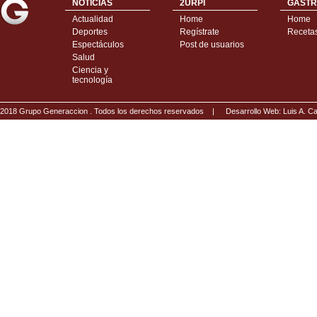
NOTICIAS
2URPI
GASTR
Actualidad
Home
Home
Deportes
Regístrate
Receta
Espectáculos
Post de usuarios
Salud
Ciencia y
tecnología
2018 Grupo Generaccion . Todos los derechos reservados |
Desarrollo Web: Luis A.