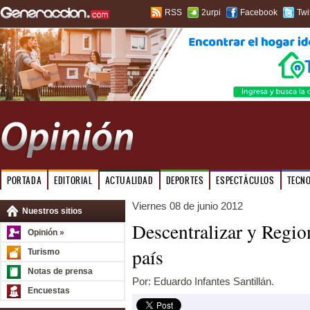
RSS
2urpi
Facebook
Twi
PORTADA
EDITORIAL
ACTUALIDAD
DEPORTES
ESPECTÁCULOS
TECN
Viernes 08 de junio 2012
Nuestros sitios
Descentralizar y Region
Opinión »
país
Turismo
Notas de prensa
Por: Eduardo Infantes Santillán.
Encuestas