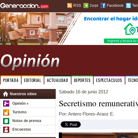
RSS
2urpi
Facebook
Twi
PORTADA
EDITORIAL
ACTUALIDAD
DEPORTES
ESPECTÁCULOS
TECN
Sábado 16 de junio 2012
Nuestros sitios
Secretismo remunerati
Opinión »
Turismo
Por: Antero Flores-Araoz E.
Notas de prensa
Encuestas