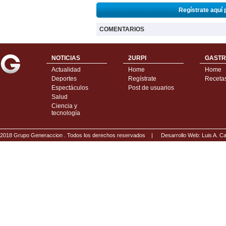
Regístrate aquí 
COMENTARIOS
NOTICIAS
2URPI
GASTR
Actualidad
Home
Home
Deportes
Regístrate
Receta
Espectáculos
Post de usuarios
Salud
Ciencia y
tecnología
2018 Grupo Generaccion . Todos los derechos reservados |
Desarrollo Web: Luis A.