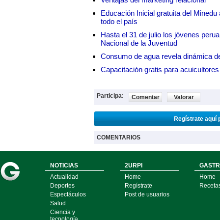
Educación Inicial gratuita del Mined
todo el país
Hasta el 31 de julio los jóvenes peru
Nacional de la Juventud
Consumo de agua revela dinámica d
Capacitación gratis para acuicul
Participa:
Comentar
Valorar
Regístrate aquí 
COMENTARIOS
NOTICIAS
2URPI
GASTR
Actualidad
Home
Home
Deportes
Regístrate
Receta
Espectáculos
Post de usuarios
Salud
Ciencia y
tecnología