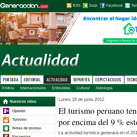
RSS
2urpi
Facebook
Twi
PORTADA
EDITORIAL
ACTUALIDAD
DEPORTES
ESPECTÁCULOS
TECN
Política
Internacionales
Entrevistas
Cultural
Astrología
Lunes 18 de junio 2012
Nuestros sitios
El turismo peruano ten
Opinión
por encima del 9 % est
Turismo
Notas de prensa
La actividad turística generará en el 2
Encuestas