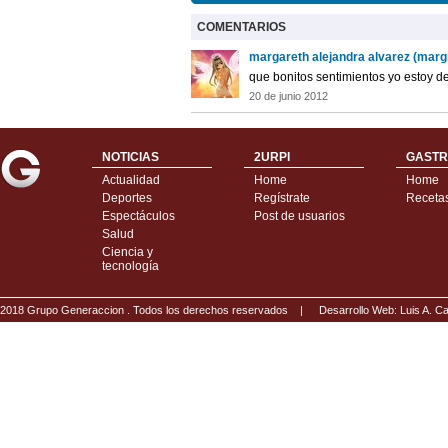
COMENTARIOS
margareth alejandra alvarez (marg
que bonitos sentimientos yo estoy de
20 de junio 2012
NOTICIAS
2URPI
GASTR
Actualidad
Home
Home
Deportes
Regístrate
Receta
Espectáculos
Post de usuarios
Salud
Ciencia y
tecnología
2018 Grupo Generaccion . Todos los derechos reservados |
Desarrollo Web: Luis A.