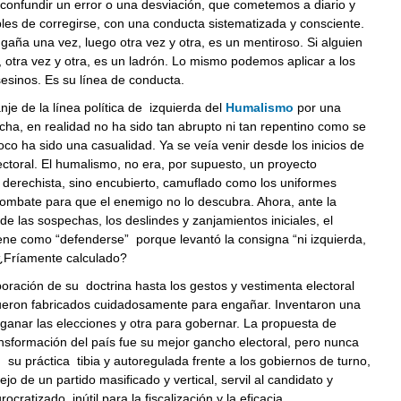
onfundir un error o una desviación, que cometemos a diario y
les de corregirse, con una conducta sistematizada y consciente.
gaña una vez, luego otra vez y otra, es un mentiroso. Si alguien
 otra vez y otra, es un ladrón. Lo mismo podemos aplicar a los
sesinos. Es su línea de conducta.
anje de la línea política de izquierda del
Humalismo
por una
cha, en realidad no ha sido tan abrupto ni tan repentino como se
co ha sido una casualidad. Ya se veía venir desde los inicios de
ectoral. El humalismo, no era, por supuesto, un proyecto
 derechista, sino encubierto, camuflado como los uniformes
combate para que el enemigo no lo descubra. Ahora, ante la
de las sospechas, los deslindes y zanjamientos iniciales, el
ene como “defenderse” porque levantó la consigna “ni izquierda,
 ¿Fríamente calculado?
oración de su doctrina hasta los gestos y vestimenta electoral
 fueron fabricados cuidadosamente para engañar. Inventaron una
ganar las elecciones y otra para gobernar. La propuesta de
sformación del país fue su mejor gancho electoral, pero nunca
 su práctica tibia y autoregulada frente a los gobiernos de turno,
jo de un partido masificado y vertical, servil al candidato y
ocratizado, inútil para la fiscalización y la eficacia.