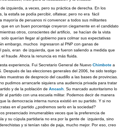
 de izquierda, a veces, pero su práctica de derecha. En los
 la estafa se podía percibir, olfatear, pero no era fácil
a mayoría de peruanos ni convencer a todos sus militantes
s, que en un buen porcentaje creyeron ciegamente en el candidato
mientras otros, conscientes del artificio, se hacían de la vista
solo querían llegar al gobierno para colmar sus expectativas
Sin embargo, muchos ingresaron al PNP con ganas de
l país, eran de izquierda, que se fueron saliendo a medida que
el fraude. Ahora la renuncia es más fluida.
 esta experiencia. Fui Secretario General de Nuevo
Chimbote
a
5. Después de las elecciones generales del 2006, he sido testigo
es muestras de desprecio del caudillo a las bases de provincias.
o pudimos arrancarle siquiera una audiencia privada para tratar
artido y de la población de
Ancash
. Su marcado autoritarismo lo
ir al partido con una escuela militar. Podemos decir de manera
ue la democracia interna nunca existió en su partido. Y si no
atas en el partido ¿podremos serlo en la sociedad?
s presenciado innumerables veces que la preferencia de
a y su cúpula partidaria no era por la gente de izquierda, sino
erechistas y si tenían rabo de paja, mucho mejor. Por eso, creo