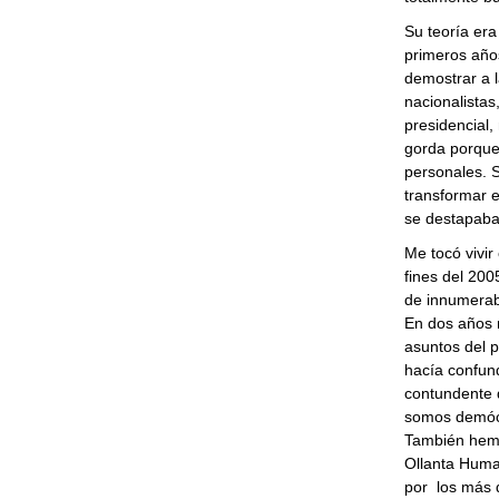
Su teoría era
primeros años,
demostrar a l
nacionalista
presidencial, 
gorda porque 
personales. 
transformar e
se destapaba 
Me tocó vivir
fines del 200
de innumerabl
En dos años n
asuntos del p
hacía confund
contundente q
somos demócr
También hemo
Ollanta Humal
por los más d