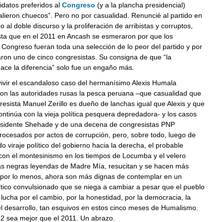
datos preferidos al
Congreso
(y a la plancha presidencial)
alieron chuecos”. Pero no por casualidad. Renuncié al partido en
 al doble discurso y la proliferación de arribistas y corruptos,
ta que en el 2011 en Ancash se esmeraron por que los
 Congreso fueran toda una selección de lo peor del partido y por
ron uno de cinco congresistas. Su consigna de que “la
ace la diferencia” solo fue un engaño más.
ivir el escandaloso caso del hermanísimo Alexis Humala
on las autoridades rusas la pesca peruana –que casualidad que
gresista Manuel Zerillo es dueño de lanchas igual que Alexis y que
ontinúa con la vieja política pesquera depredadora- y los casos
esidente Shehade y de una decena de congresistas PNP
ocesados por actos de corrupción, pero, sobre todo, luego de
do viraje político del gobierno hacia la derecha, el probable
on el montesinismo en los tiempos de Locumba y el velero
las negras leyendas de Madre Mía, resucitan y se hacen más
, por lo menos, ahora son más dignas de contemplar en un
ítico convulsionado que se niega a cambiar a pesar que el pueblo
lucha por el cambio, por la honestidad, por la democracia, la
l desarrollo, tan esquivos en estos cinco meses de Humalismo.
2 sea mejor que el 2011. Un abrazo.