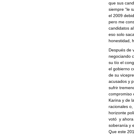
que sus candi
siempre “le s
el 2009 debido
pero me cons
candidatos al
eso solo saca
honestidad, h
Después de v
negociando c
su tío el con
el gobierno c
de su vicepr
acusados y pr
sufrir tremen
compromiso c
Karina y de 
racionales o
horizonte pol
votó y ahora 
soberanía y e
Que este 201