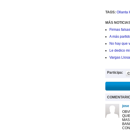
TAGS:
Ollanta
MÁS NOTICIAS
Firmas falsas
A más partid
No hay que v
Le dedico mi 
Vargas Llosa
Participa:
C
COMENTARI
jose
OBV
QUI
MAS
BAN
CON