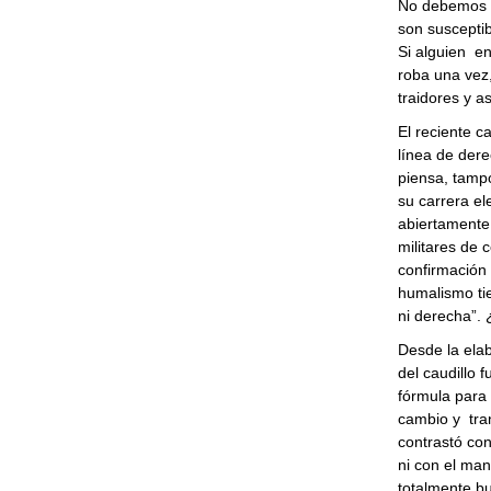
No debemos c
son susceptib
Si alguien en
roba una vez,
traidores y a
El reciente c
línea de dere
piensa, tampo
su carrera el
abiertamente
militares de 
confirmación 
humalismo ti
ni derecha”.
Desde la elab
del caudillo
fórmula para 
cambio y tran
contrastó con
ni con el mane
totalmente bur