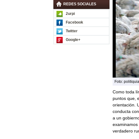
REDES SOCIALES
2urpi
Facebook
Twitter
Google+
Foto: politiqu
Como toda lín
puntos que, 
orientación. 
conducta con
a un gobierno
examinamos su
verdadero r