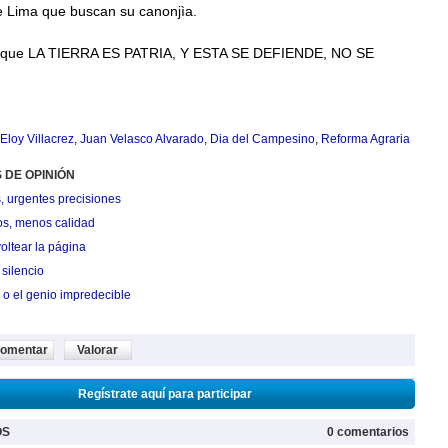
e Lima que buscan su canonjìa.
que LA TIERRA ES PATRIA, Y ESTA SE DEFIENDE, NO SE
Eloy Villacrez
,
Juan Velasco Alvarado
,
Dia del Campesino
,
Reforma Agraria
 DE OPINIÓN
, urgentes precisiones
os, menos calidad
oltear la página
silencio
 o el genio impredecible
omentar
Valorar
Regístrate aquí para participar
OS
0 comentarios