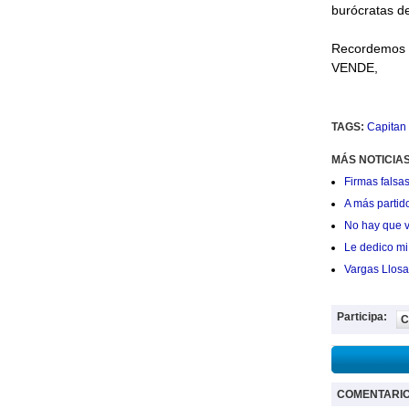
burócratas d
Recordemos 
VENDE,
TAGS:
Capitan 
MÁS NOTICIAS
Firmas falsas
A más partid
No hay que v
Le dedico mi 
Vargas Llosa
Participa:
C
COMENTARI