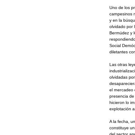
Uno de los pr
campesinos no
y en la búsq
olvidado por 
Bermúdez y l
respondiendo 
Social Demócr
diletantes c
Las otras ley
industrializa
olvidadas por
desapareciera
el mercadeo d
presencia de 
hicieron lo i
explotación a
A la fecha, u
constituye un
del sector an