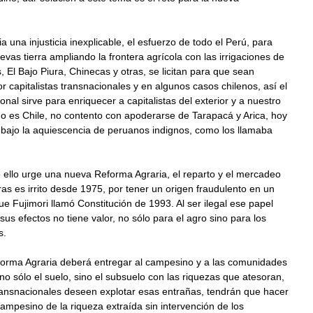
a una injusticia inexplicable, el esfuerzo de todo el Perú, para
evas tierra ampliando la frontera agrícola con las irrigaciones de
 El Bajo Piura, Chinecas y otras, se licitan para que sean
r capitalistas transnacionales y en algunos casos chilenos, así el
onal sirve para enriquecer a capitalistas del exterior y a nuestro
 es Chile, no contento con apoderarse de Tarapacá y Arica, hoy
bajo la aquiescencia de peruanos indignos, como los llamaba
 ello urge una nueva Reforma Agraria, el reparto y el mercadeo
rras es irrito desde 1975, por tener un origen fraudulento en un
 Fujimori llamó Constitución de 1993. Al ser ilegal ese papel
 sus efectos no tiene valor, no sólo para el agro sino para los
s.
orma Agraria deberá entregar al campesino y a las comunidades
o sólo el suelo, sino el subsuelo con las riquezas que atesoran,
ransnacionales deseen explotar esas entrañas, tendrán que hacer
 campesino de la riqueza extraída sin intervención de los