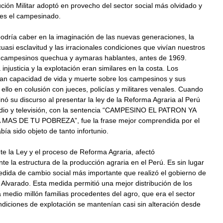
ción Militar adoptó en provecho del sector social más olvidado y
es el campesinado.
podría caber en la imaginación de las nuevas generaciones, la
cuasi esclavitud y las irracionales condiciones que vivían nuestros
 campesinos quechua y aymaras hablantes, antes de 1969.
injusticia y la explotación eran similares en la costa. Los
ían capacidad de vida y muerte sobre los campesinos y sus
o ello en colusión con jueces, policías y militares venales. Cuando
nó su discurso al presentar la ley de la Reforma Agraria al Perú
adio y televisión, con la sentencia “CAMPESINO EL PATRON YA
AS DE TU POBREZA”, fue la frase mejor comprendida por el
bía sido objeto de tanto infortunio.
te la Ley y el proceso de Reforma Agraria, afectó
te la estructura de la producción agraria en el Perú. Es sin lugar
dida de cambio social más importante que realizó el gobierno de
Alvarado. Esta medida permitió una mejor distribución de los
 medio millón familias procedentes del agro, que era el sector
diciones de explotación se mantenían casi sin alteración desde