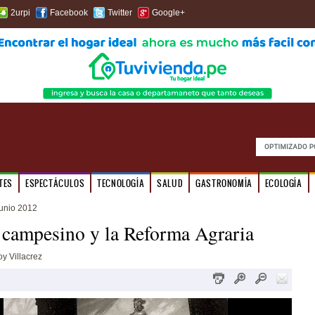
2urpi
Facebook
Twitter
Google+
TES
ESPECTÁCULOS
TECNOLOGÍA
SALUD
GASTRONOMÍA
ECOLOGÍA
unio 2012
 campesino y la Reforma Agraria
oy Villacrez