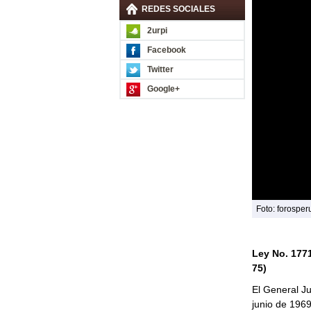
REDES SOCIALES
2urpi
Facebook
Twitter
Google+
Foto: forosper
Ley No. 177
75)
El General J
junio de 1969