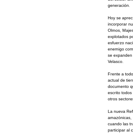
generación.
Hoy se apreci
incorporar nu
Olmos, Majes,
explotados po
esfuerzo naci
enemigo como
se expanden 
Velasco.
Frente a todo
actual de tie
documento que
escrito todos
otros sectore
La nueva Ref
amazónicas, n
cuando las t
participar al