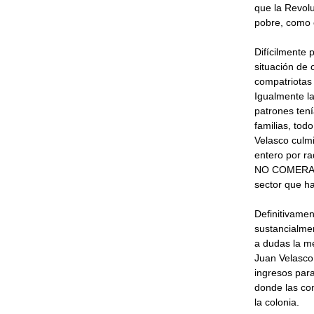
que la Revolu
pobre, como 
Difícilmente 
situación de 
compatriotas
Igualmente la 
patrones ten
familias, tod
Velasco culmi
entero por r
NO COMERA M
sector que ha
Definitivamen
sustancialmen
a dudas la me
Juan Velasco 
ingresos para
donde las con
la colonia.