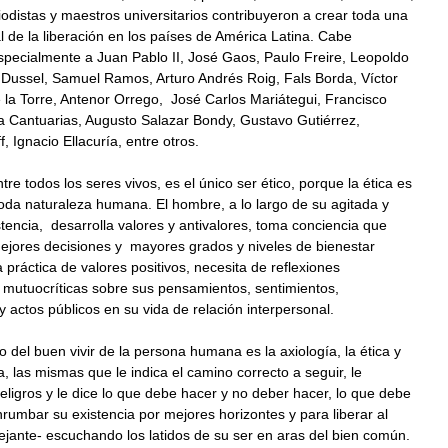
iodistas y maestros universitarios contribuyeron a crear toda una
al de la liberación en los países de América Latina. Cabe
specialmente a Juan Pablo II, José Gaos, Paulo Freire, Leopoldo
 Dussel, Samuel Ramos, Arturo Andrés Roig, Fals Borda, Víctor
la Torre, Antenor Orrego, José Carlos Mariátegui, Francisco
 Cantuarias, Augusto Salazar Bondy, Gustavo Gutiérrez,
, Ignacio Ellacuría, entre otros.
tre todos los seres vivos, es el único ser ético, porque la ética es
toda naturaleza humana. El hombre, a lo largo de su agitada y
tencia, desarrolla valores y antivalores, toma conciencia que
ejores decisiones y mayores grados y niveles de bienestar
a práctica de valores positivos, necesita de reflexiones
y mutuocríticas sobre sus pensamientos, sentimientos,
y actos públicos en su vida de relación interpersonal.
 del buen vivir de la persona humana es la axiología, la ética y
a, las mismas que le indica el camino correcto a seguir, le
peligros y le dice lo que debe hacer y no deber hacer, lo que debe
nrumbar su existencia por mejores horizontes y para liberar al
jante- escuchando los latidos de su ser en aras del bien común.