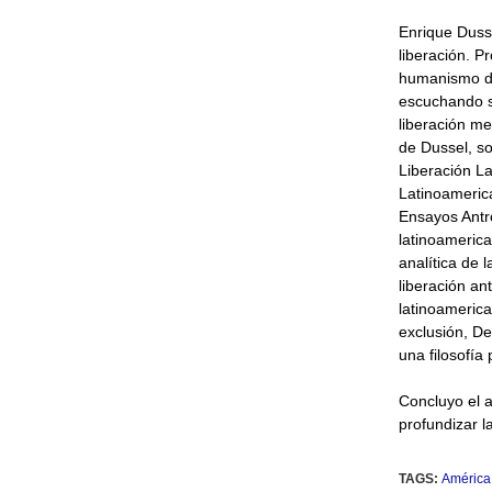
Enrique Dusse
liberación. P
humanismo del
escuchando su
liberación me
de Dussel, s
Liberación La
Latinoameric
Ensayos Antr
latinoamerica
analítica de l
liberación an
latinoamerica
exclusión, De
una filosofía p
Concluyo el a
profundizar 
TAGS:
América