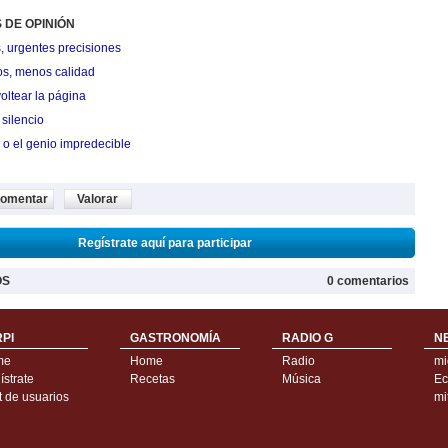
 DE OPINIÓN
, urgentes precisiones
os, menos calidad
oltear la página
silencio
 o el genio impredecible
omentar
Valorar
Regístrate aquí para participar
OS
0 comentarios
PI
GASTRONOMÍA
RADIO G
N
me
Home
Radio
mi
strate
Recetas
Música
Ec
t de usuarios
mi