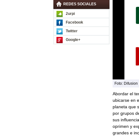
REDES SOCIALES
2urpi
Facebook
Twitter
Google+
Foto: Difusion
Abordar el te
ubicarse en e
planeta que s
por grupos d
sus influenci
oprimen y ex
grandes e inc