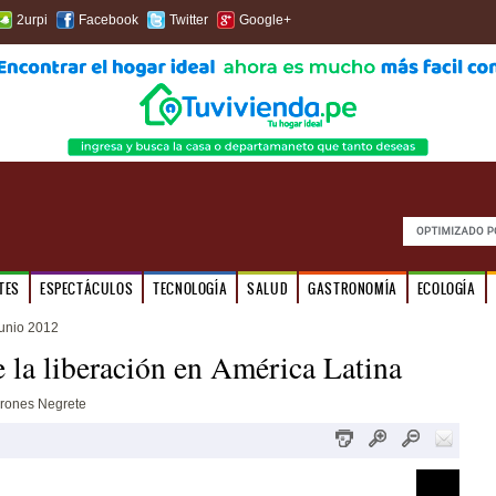
2urpi
Facebook
Twitter
Google+
TES
ESPECTÁCULOS
TECNOLOGÍA
SALUD
GASTRONOMÍA
ECOLOGÍA
unio 2012
e la liberación en América Latina
rrones Negrete