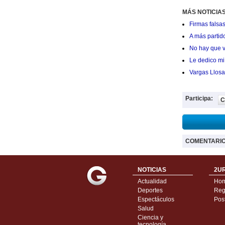
MÁS NOTICIAS
Firmas falsas
A más partid
No hay que v
Le dedico mi 
Vargas Llosa
Participa:
C
COMENTARI
NOTICIAS
2UR
Actualidad
Ho
Deportes
Regí
Espectáculos
Pos
Salud
Ciencia y
tecnología