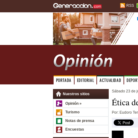
RSS
PORTADA
EDITORIAL
ACTUALIDAD
DEPOR
Sábado 23 de j
Nuestros sitios
Ética d
Opinión »
Turismo
Por: Eudoro Te
Notas de prensa
Encuestas