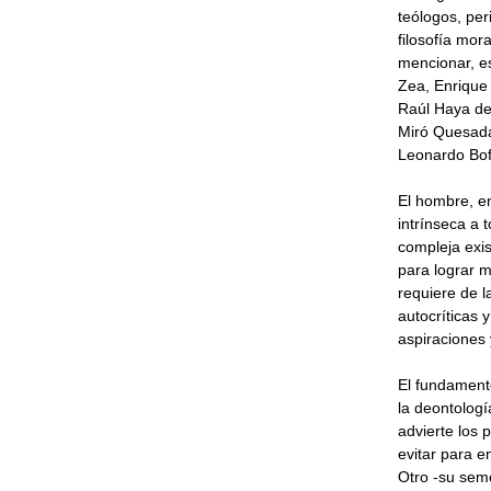
teólogos, per
filosofía mor
mencionar, e
Zea, Enrique
Raúl Haya de 
Miró Quesada
Leonardo Boff
El hombre, en
intrínseca a 
compleja exis
para lograr m
requiere de l
autocríticas 
aspiraciones 
El fundamento
la deontologí
advierte los 
evitar para e
Otro -su seme