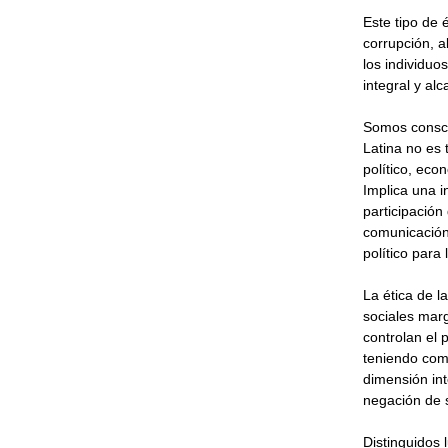
Este tipo de é
corrupción, a
los individuos
integral y al
Somos conscie
Latina no es 
político, eco
Implica una i
participación
comunicación
político para 
La ética de la
sociales mar
controlan el 
teniendo como
dimensión int
negación de 
Distinguidos l