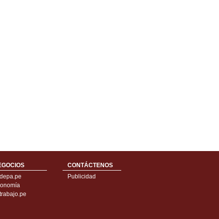
EGOCIOS
CONTÁCTENOS
depa.pe
Publicidad
onomía
trabajo.pe