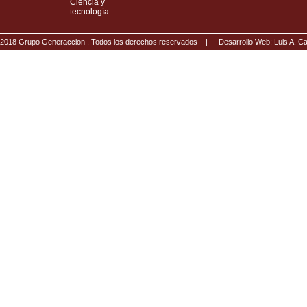
Ciencia y
tecnología
2018 Grupo Generaccion . Todos los derechos reservados |
Desarrollo Web: Luis A.