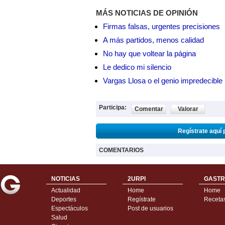
MÁS NOTICIAS DE OPINIÓN
Firmas falsas, urgentes precisiones
A más partidos, menos calidad
No hay que voltear la página
Le dedico mi silencio
Vargas Llosa o el genio impredecible
Participa:
Comentar
Valorar
Regístrate aquí 
COMENTARIOS
NOTICIAS
2URPI
GASTR
Actualidad
Home
Home
Deportes
Regístrate
Receta
Espectáculos
Post de usuarios
Salud