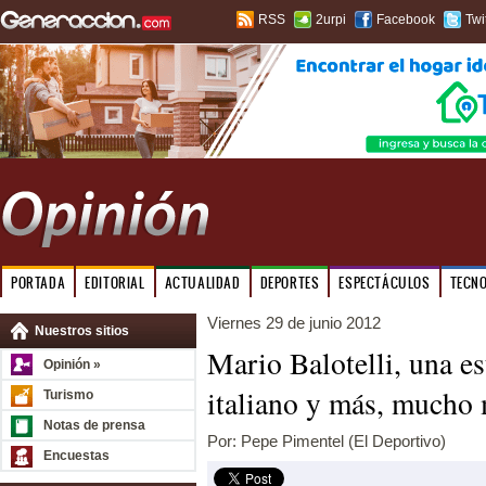
RSS
2urpi
Facebook
Twi
PORTADA
EDITORIAL
ACTUALIDAD
DEPORTES
ESPECTÁCULOS
TECN
Viernes 29 de junio 2012
Nuestros sitios
Mario Balotelli, una est
Opinión »
italiano y más, mucho
Turismo
Notas de prensa
Por: Pepe Pimentel (El Deportivo)
Encuestas