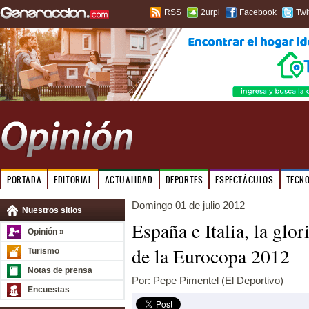
RSS
2urpi
Facebook
Twi
PORTADA
EDITORIAL
ACTUALIDAD
DEPORTES
ESPECTÁCULOS
TECN
Domingo 01 de julio 2012
Nuestros sitios
España e Italia, la glor
Opinión »
de la Eurocopa 2012
Turismo
Notas de prensa
Por: Pepe Pimentel (El Deportivo)
Encuestas