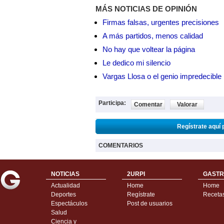
MÁS NOTICIAS DE OPINIÓN
Firmas falsas, urgentes precisiones
A más partidos, menos calidad
No hay que voltear la página
Le dedico mi silencio
Vargas Llosa o el genio impredecible
Participa:
Comentar
Valorar
Regístrate aquí 
COMENTARIOS
NOTICIAS
2URPI
GASTR
Actualidad
Home
Home
Deportes
Regístrate
Receta
Espectáculos
Post de usuarios
Salud
Ciencia y