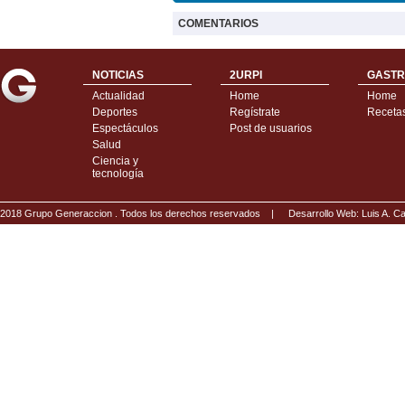
COMENTARIOS
NOTICIAS
2URPI
GASTR
Actualidad
Home
Home
Deportes
Regístrate
Receta
Espectáculos
Post de usuarios
Salud
Ciencia y
tecnología
2018 Grupo Generaccion . Todos los derechos reservados |
Desarrollo Web: Luis A.