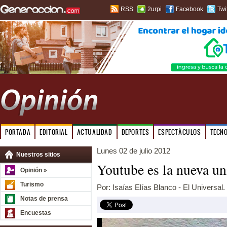
RSS
2urpi
Facebook
Twi
PORTADA
EDITORIAL
ACTUALIDAD
DEPORTES
ESPECTÁCULOS
TECN
Lunes 02 de julio 2012
Nuestros sitios
Youtube es la nueva un
Opinión »
Turismo
Por: Isaías Elías Blanco - El Universal.
Notas de prensa
Encuestas